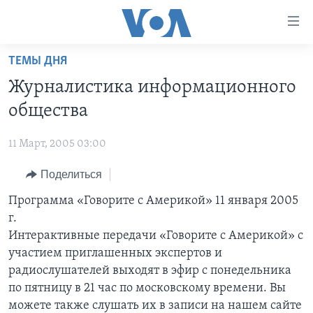
Линки
доступности
Перейти
ТЕМЫ ДНЯ
на
ГЛАВНОЕ
Журналистика информационного
основной
ПРОГРАММЫ
контент
общества
ПРОЕКТЫ
Перейти
АМЕРИКА
к
11 Март, 2005 03:00
ЭКСПЕРТИЗА
НОВОСТИ ЗА МИНУТУ
УЧИМ АНГЛИЙСКИЙ
основной
Поделиться
ИНТЕРВЬЮ
ИТОГИ
НАША АМЕРИКАНСКАЯ ИСТОРИЯ
навигации
Перейти
ФАКТЫ ПРОТИВ ФЕЙКОВ
Программа «Говорите с Америкой» 11 января 2005
ПОЧЕМУ ЭТО ВАЖНО?
А КАК В АМЕРИКЕ?
в
г.
ЗА СВОБОДУ ПРЕССЫ
ДИСКУССИЯ VOA
АРТЕФАКТЫ
поиск
Интерактивные передачи «Говорите с Америкой» с
УЧИМ АНГЛИЙСКИЙ
ДЕТАЛИ
АМЕРИКАНСКИЕ ГОРОДКИ
участием приглашенных экспертов и
радиослушателей выходят в эфир с понедельника
ВИДЕО
НЬЮ-ЙОРК NEW YORK
ТЕСТЫ
по пятницу в 21 час по московскому времени. Вы
ПОДПИСКА НА НОВОСТИ
АМЕРИКА. БОЛЬШОЕ ПУТЕШЕСТВИЕ
можете также слушать их в записи на нашем сайте