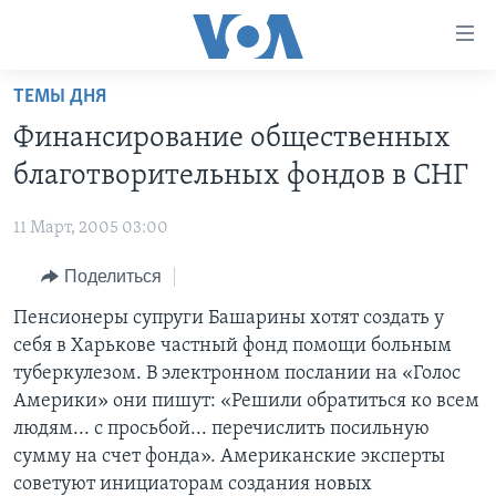
Линки
доступности
Перейти
ТЕМЫ ДНЯ
на
ГЛАВНОЕ
Финансирование общественных
основной
ПРОГРАММЫ
контент
благотворительных фондов в СНГ
ПРОЕКТЫ
Перейти
АМЕРИКА
к
11 Март, 2005 03:00
ЭКСПЕРТИЗА
НОВОСТИ ЗА МИНУТУ
УЧИМ АНГЛИЙСКИЙ
основной
Поделиться
ИНТЕРВЬЮ
ИТОГИ
НАША АМЕРИКАНСКАЯ ИСТОРИЯ
навигации
Перейти
ФАКТЫ ПРОТИВ ФЕЙКОВ
Пенсионеры супруги Башарины хотят создать у
ПОЧЕМУ ЭТО ВАЖНО?
А КАК В АМЕРИКЕ?
в
себя в Харькове частный фонд помощи больным
ЗА СВОБОДУ ПРЕССЫ
ДИСКУССИЯ VOA
АРТЕФАКТЫ
поиск
туберкулезом. В электронном послании на «Голос
УЧИМ АНГЛИЙСКИЙ
ДЕТАЛИ
АМЕРИКАНСКИЕ ГОРОДКИ
Америки» они пишут: «Решили обратиться ко всем
людям... с просьбой... перечислить посильную
ВИДЕО
НЬЮ-ЙОРК NEW YORK
ТЕСТЫ
сумму на счет фонда». Американские эксперты
ПОДПИСКА НА НОВОСТИ
АМЕРИКА. БОЛЬШОЕ ПУТЕШЕСТВИЕ
советуют инициаторам создания новых