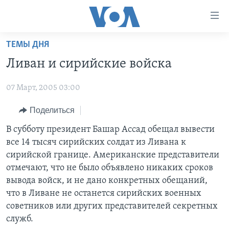
Линки
доступности
Перейти
ТЕМЫ ДНЯ
на
ГЛАВНОЕ
Ливан и сирийские войска
основной
ПРОГРАММЫ
контент
07 Март, 2005 03:00
ПРОЕКТЫ
Перейти
АМЕРИКА
к
ЭКСПЕРТИЗА
Поделиться
НОВОСТИ ЗА МИНУТУ
УЧИМ АНГЛИЙСКИЙ
основной
ИНТЕРВЬЮ
ИТОГИ
НАША АМЕРИКАНСКАЯ ИСТОРИЯ
В субботу президент Башар Ассад обещал вывести
навигации
все 14 тысяч сирийских солдат из Ливана к
Перейти
ФАКТЫ ПРОТИВ ФЕЙКОВ
ПОЧЕМУ ЭТО ВАЖНО?
А КАК В АМЕРИКЕ?
сирийской границе. Американские представители
в
ЗА СВОБОДУ ПРЕССЫ
ДИСКУССИЯ VOA
АРТЕФАКТЫ
отмечают, что не было объявлено никаких сроков
поиск
вывода войск, и не дано конкретных обещаний,
УЧИМ АНГЛИЙСКИЙ
ДЕТАЛИ
АМЕРИКАНСКИЕ ГОРОДКИ
что в Ливане не останется сирийских военных
ВИДЕО
НЬЮ-ЙОРК NEW YORK
ТЕСТЫ
советников или других представителей секретных
служб.
ПОДПИСКА НА НОВОСТИ
АМЕРИКА. БОЛЬШОЕ ПУТЕШЕСТВИЕ