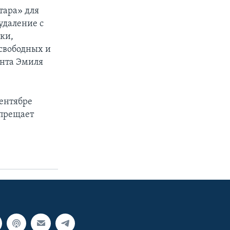
тара» для
удаление с
ки,
свободных и
ента Эмиля
сентябре
апрещает