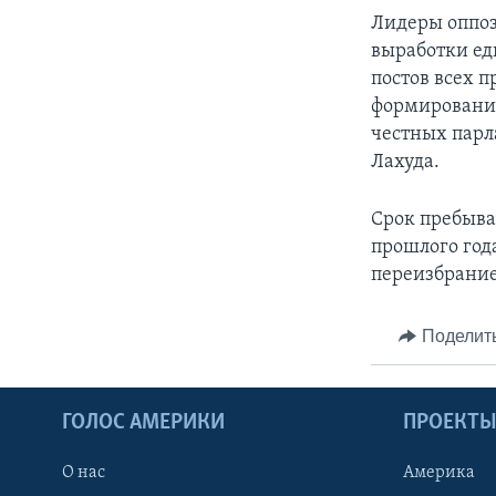
Лидеры оппоз
выработки ед
постов всех 
формирование
честных парл
Лахуда.
Срок пребыван
прошлого год
переизбрание
Поделит
ГОЛОС АМЕРИКИ
ПРОЕКТ
О нас
Америка