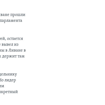
иване прошли
 парламента
ей, остается
 вывел из
ны в Ливане в
к держит там
дельнику
Но лидер
им
онкретный