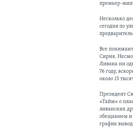
премьер-мин
Несколько де
сегодня по у
предваритель
Все понимают
Сирия. Несмо
Ливана ни од
76 году, вск
около 15 тыс
Президент Си
«Тайм» о пла
ливанских др
обещанием и 
график вывод