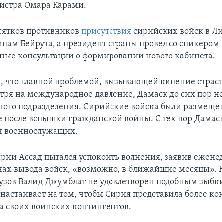
истра Омара Карами.
сятков противников
присутствия
сирийских войск в Л
лицам Бейрута, а президент страны провел со спикером
ные консультации о формировании нового кабинета.
, что главной проблемой, вызывающей кипение страст
тря на международное давление, Дамаск до сих пор не
ного подразделения. Сирийские войска были размеще
оре после вспышки гражданской войны. С тех пор Дамас
яч военнослужащих.
рии Ассад пытался успокоить волнения, заявив ежене
нах вывода войск, «возможно, в ближайшие месяцы». 
узов Валид Джумблат не удовлетворен подобным зыбк
настаивает на том, чтобы Сирия представила более к
а своих воинских контингентов.