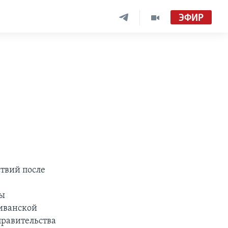
ЭФИР
твий после
ты
ливанской
равительства