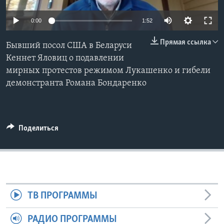
Learning English
0:00
1:52
Прямая ссылка
СОЦИАЛЬНЫЕ СЕТИ
Бывший посол США в Беларуси
Кеннет Яловиц о подавлении
мирных протестов режимом Лукашенко и гибели
демонстранта Романа Бондаренко
Языки
Поделиться
ТВ ПРОГРАММЫ
РАДИО ПРОГРАММЫ