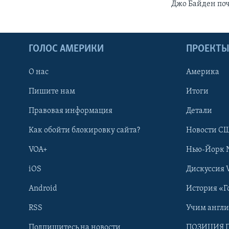
Джо Байден поч
ГОЛОС АМЕРИКИ
ПРОЕКТ
О нас
Америка
Пишите нам
Итоги
Правовая информация
Детали
Как обойти блокировку сайта?
Новости СШ
VOA+
Нью-Йорк 
iOS
Дискуссия 
Android
История «Г
RSS
Учим англ
Learning English
Подпишитесь на новости
ПОЗИЦИЯ 