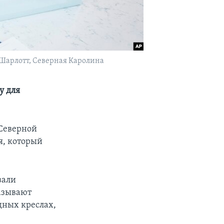
в Шарлотт, Северная Каролина
у для
 Северной
я, который
вали
казывают
дных креслах,