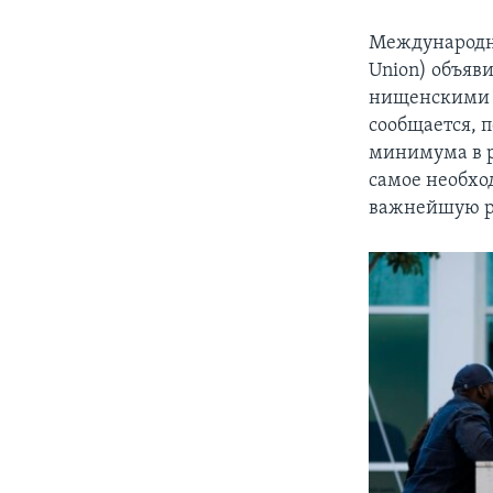
Международны
Union) объяви
нищенскими з
сообщается, п
минимума в р
самое необхо
важнейшую ра