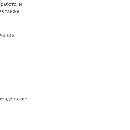
работе, и
es также
чатать
резидентские