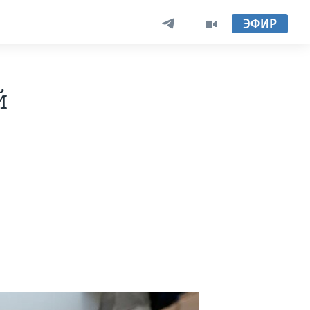
ЭФИР
й