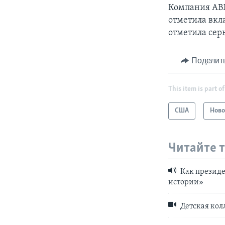
Компания ABM
отметила вкла
отметила сер
Поделит
This item is part of
США
Ново
Читайте 
Как президе
истории»
Детская кол