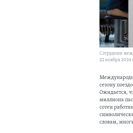
Сотрудник межд
22 ноября 2024
Международны
сезону поездо
Ожидается, чт
миллиона пас
сотен работн
символический
словам, многи