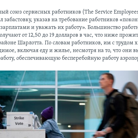
й союз сервисных работников (The Service Employees 
л забастовку, указав на требование работников «покон
арплатами и уважать их работу». Большинство работн
олучают от 12,50 до 19 долларов в час, что ниже прожи
айоне Шарлотта. По словам работников, им с трудом х
димое, включая еду и жилье, несмотря на то, что они 
боту, обеспечивающую бесперебойную работу аэропо