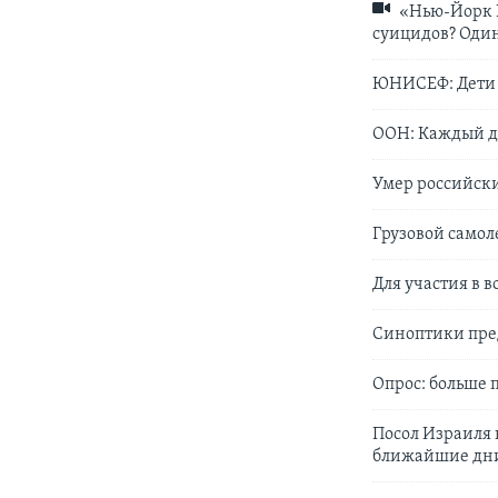
«Нью-Йорк N
суицидов? Один
ЮНИСЕФ: Дети с
ООН: Каждый д
Умер российск
Грузовой самол
Для участия в 
Синоптики пре
Опрос: больше 
Посол Израиля 
ближайшие дн