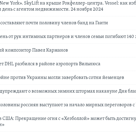
ew York». SkyLift на крыше Рокфеллер-центра. Vessel: как из
 день с агентом недвижимости. 24 ноября 2024
оставляют почти половину членов банд на Гаити
ень от рук интимных партнеров и членов семьи погибают 14
ий композитор Павел Карманов
ет DHL разбился в районе аэропорта Вильнюса
войне против Украины могли завербовать сотни йеменцев
дупреждают о возможных зимних штормах накануне Дня бла
половины россиян выступают за начало мирных переговоров 
в США: Прекращение огня с «Хезболлой» может быть достигну
и»