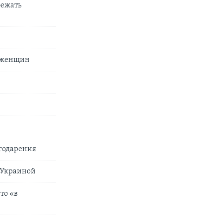
бежать
0 женщин
годарения
с Украиной
то «в