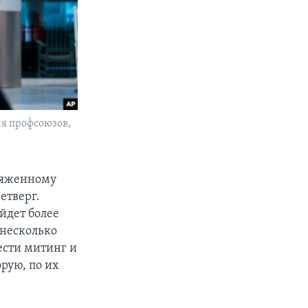
ия профсоюзов,
ряженному
етверг.
ойдет более
 несколько
ести митинг и
рую, по их