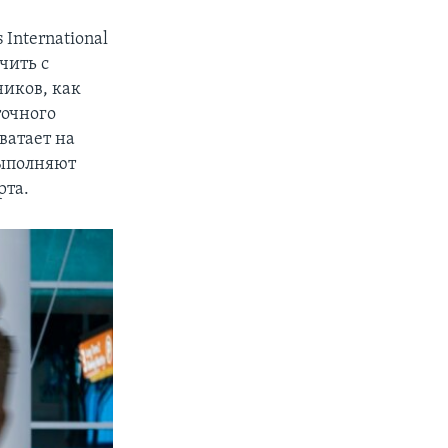
International
чить с
иков, как
точного
ватает на
выполняют
рта.