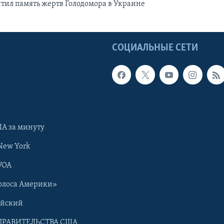
тил память жертв Голодомора в Украине
Ы
СОЦИАЛЬНЫЕ СЕТИ
А за минуту
New York
VOA
олоса Америки»
ийский
ПРАВИТЕЛЬСТВА США