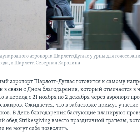
ународного аэропорта Шарлотт/Дуглас у урны для голосован
 года, в Шарлотт, Северная Каролина
й аэропорт Шарлотт-Дуглас готовится к самому нап
к в связи с Днем благодарения, который отмечается в ч
о в период с 21 ноября по 2 декабря через аэропорт пр
сажиров. Ожидается, что в забастовке примут участие
иков. В День благодарения бастующие планируют пров
 обед Strikesgiving вместо праздничной трапезы, кото
е не могут себе позволить.