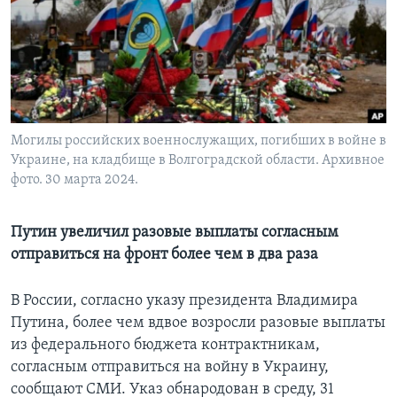
Learning English
СОЦИАЛЬНЫЕ СЕТИ
Могилы российских военнослужащих, погибших в войне в
Украине, на кладбище в Волгоградской области. Архивное
Языки
фото. 30 марта 2024.
Путин увеличил разовые выплаты согласным
отправиться на фронт более чем в два раза
В России, согласно указу президента Владимира
Путина, более чем вдвое возросли разовые выплаты
из федерального бюджета контрактникам,
согласным отправиться на войну в Украину,
сообщают СМИ. Указ обнародован в среду, 31