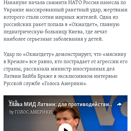
Накануне начала саммита НАТО Россия нанесла по
Украине массированный ракетный удар, жертвами
которого стали сотни мирных жителей. Одна из
российских ракет попала в «Охматдет», главную
педиатрическую больницу Киева, где лечат
наиболее серьезные заболевания у детей.
Удар по «Охматдету» демонстрирует, что «мяснику
в Кремле» все равно, кто пострадает от агрессии его
страны, рассказала министр иностранных дел
Латвии Байба Браже в эксклюзивном интервью
Русской службе «Голоса Америки».
Глава МИД Латвии: для противодействия «мяснику в Кремле» Украине нужны ПВО и разрешение наносить удары по России
by
ГОЛОС АМЕРИКИ
No media source currently available