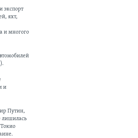
и экспорт
й, яхт,
а и многого
автомобилей
).
е
и и
ир Путин,
е лишилась
 Токио
аине.