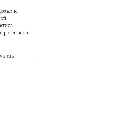
тран» и
ной
етила
о российско-
чатать