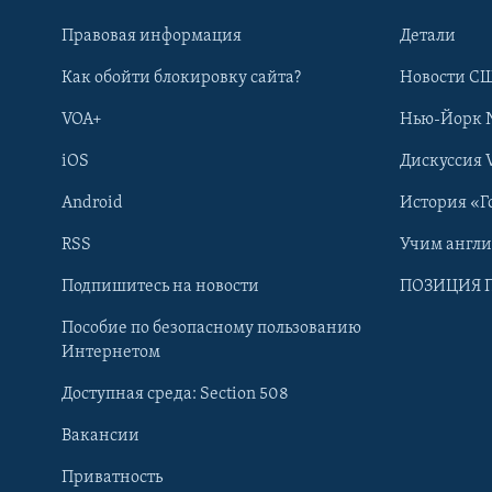
Правовая информация
Детали
Как обойти блокировку сайта?
Новости СШ
VOA+
Нью-Йорк 
iOS
Дискуссия 
Android
История «Г
RSS
Учим англ
Learning English
Подпишитесь на новости
ПОЗИЦИЯ 
Пособие по безопасному пользованию
СОЦИАЛЬНЫЕ СЕТИ
Интернетом
Доступная среда: Section 508
Вакансии
Приватность
Языки