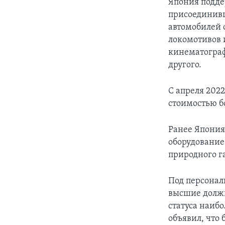
Япония подде
присоединивш
автомобилей 
локомотивов 
кинематограф
другого.
С апреля 202
стоимостью б
Ранее Япония
оборудование
природного г
Под персонал
высшие должн
статуса наибо
объявил, что