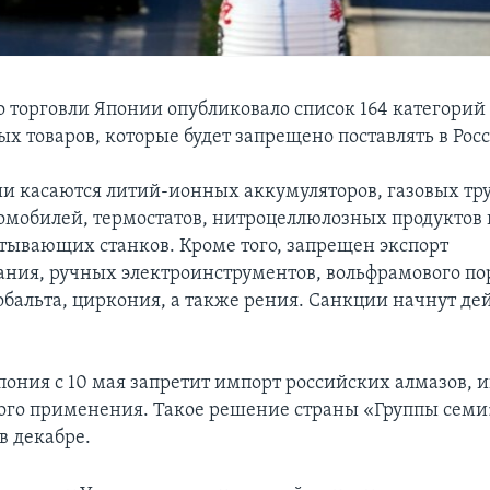
 торговли Японии опубликовало список 164 категорий
 товаров, которые будет запрещено поставлять в Рос
и касаются литий-ионных аккумуляторов, газовых тру
томобилей, термостатов, нитроцеллюлозных продуктов 
тывающих станков. Кроме того, запрещен экспорт
ания, ручных электроинструментов, вольфрамового по
бальта, циркония, а также рения. Санкции начнут дейс
пония с 10 мая запретит импорт российских алмазов, и
о применения. Такое решение страны «Группы семи»
в декабре.