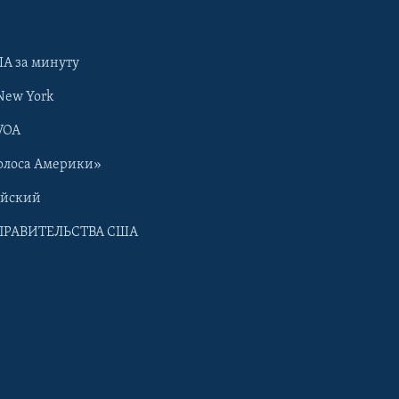
А за минуту
New York
VOA
олоса Америки»
ийский
ПРАВИТЕЛЬСТВА США