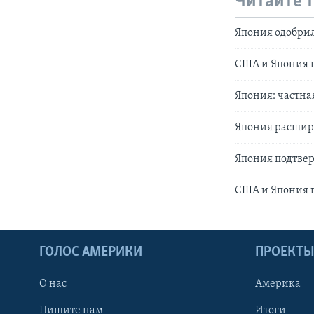
Читайте 
Япония одобрил
США и Япония п
Япония: частная
Япония расшир
Япония подтверд
США и Япония 
ГОЛОС АМЕРИКИ
ПРОЕКТ
О нас
Америка
Пишите нам
Итоги