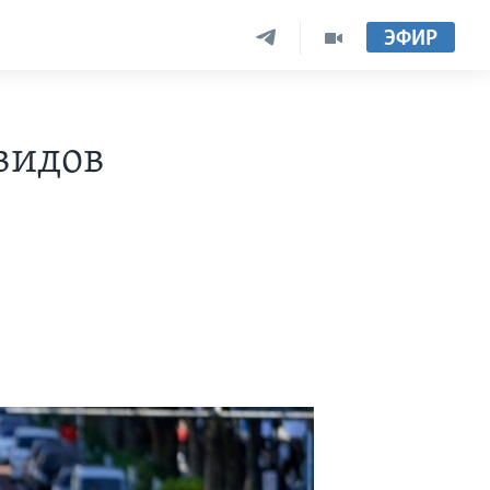
ЭФИР
видов