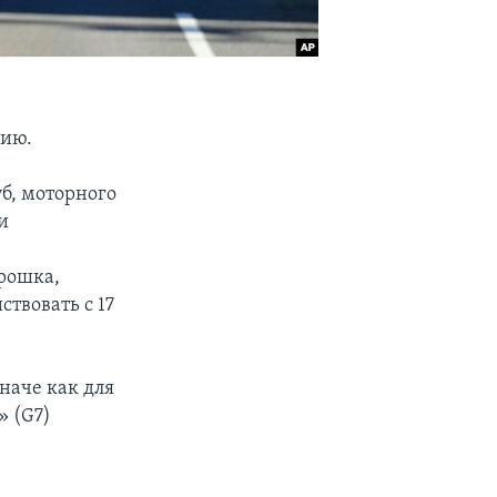
сию.
б, моторного
и
рошка,
твовать с 17
наче как для
 (G7)