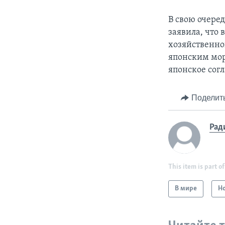
В свою очере
заявила, что
хозяйственно
японским мор
японское согл
Поделит
Рад
This item is part of
В мире
Н