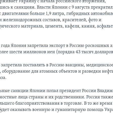
рживает Украину с начала российского вторжения,
ись к санкциям. Власти Японии с 9 августа прекратил
с двигателями больше 1,9 литра, гибридных автомобиле
и железнодорожных составов, красителей, фото и
ического материала, цемента, кафеля, камня, асфальт
2 года Япония запретила экспорт в Россию роскошных 
олее шести миллионов иен (порядка 43 тысяч долларов
 запретила поставлять в Россию вакцины, медицинско
, оборудование для атомных объектов и разведки нефт
аза.
ьные санкции Японии попал президент России Владим
остные лица страны и их родственники. Россия такж
льшего благоприятствования в торговле. В то же время
 будет оказывать военную и гуманитарную помощь Укр