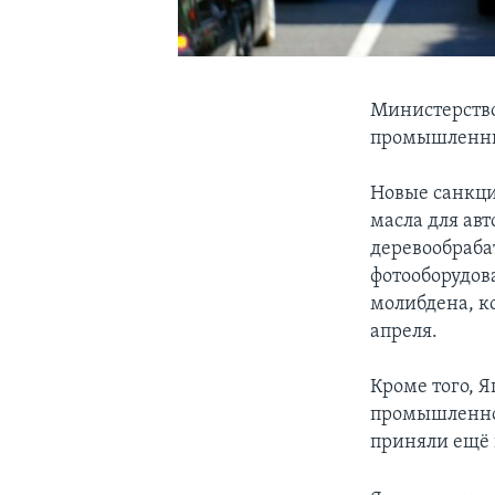
Министерство
промышленных
Новые санкци
масла для ав
деревообраба
фотооборудов
молибдена, ко
апреля.
Кроме того, Я
промышленног
приняли ещё 