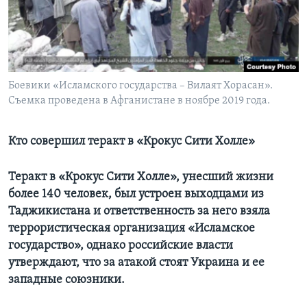
Learning English
СОЦИАЛЬНЫЕ СЕТИ
Боевики «Исламского государства – Вилаят Хорасан».
Съемка проведена в Афганистане в ноябре 2019 года.
Языки
Кто совершил теракт в «Крокус Сити Холле»
Теракт в «Крокус Сити Холле», унесший жизни
более 140 человек, был устроен выходцами из
Таджикистана и ответственность за него взяла
террористическая организация «Исламское
государство», однако российские власти
утверждают, что за атакой стоят Украина и ее
западные союзники.