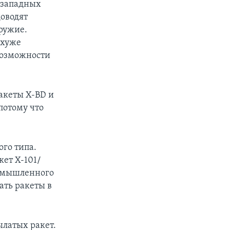
 западных
доводят
ружие.
 хуже
 возможности
акеты Х-BD и
 потому что
ого типа.
кет Х-101/
ромышленного
ать ракеты в
ылатых ракет.