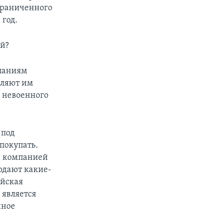
ограниченного
 год.
й?
паниям
вляют им
я невоенного
 под
 покупать.
й компанией
одают какие-
ийская
 является
нное