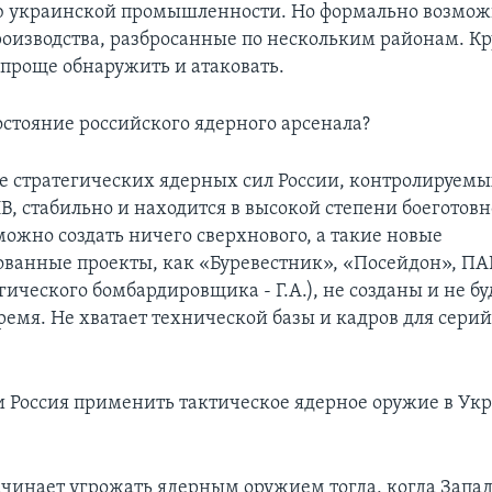
ю украинской промышленности. Но формально возмо
оизводства, разбросанные по нескольким районам. К
 проще обнаружить и атаковать.
остояние российского ядерного арсенала?
е стратегических ядерных сил России, контролируем
, стабильно и находится в высокой степени боеготовн
можно создать ничего сверхнового, а такие новые
ванные проекты, как «Буревестник», «Посейдон», ПА
гического бомбардировщика - Г.А.), не созданы и не бу
емя. Не хватает технической базы и кадров для сери
.
 Россия применить тактическое ядерное оружие в Укр
чинает угрожать ядерным оружием тогда, когда Запа