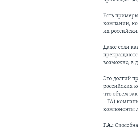
Есть примеры
компании, ко
их российск
Даже если ка
прекращаются
возможно, в д
Это долгий п
российских ко
что объем зак
– ГА) компани
компоненты л
Г.А.:
Способна