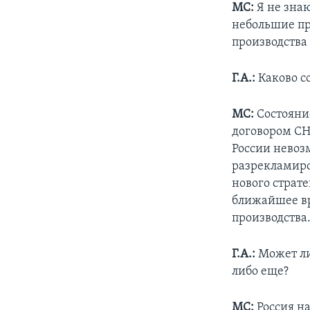
МС:
Я не зна
небольшие пр
производства
Г.А.:
Каково с
МС:
Состояни
договором СНВ
России невоз
разрекламиро
нового страте
ближайшее вр
производства
Г.А.:
Может ли
либо еще?
МС:
Россия на