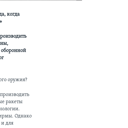
а, когда
е»
производить
ины,
 оборонной
or
ого оружия?
 производить
ные ракеты
хнологии.
фирмы. Однако
 и для