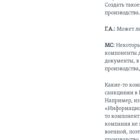
Создать тако
производства.
Г.А.:
Может ли
МС:
Некоторы
компоненты д
документы, в
производства,
Какие-то ком
санкциями в Е
Например, из
«Информацион
то компонент
компания не 
военной, поэт
производство,