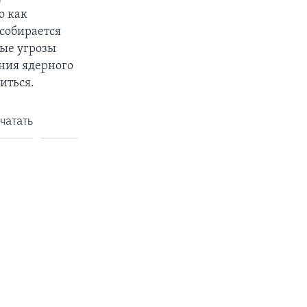
о как
 собирается
ные угрозы
ения ядерного
иться.
чатать