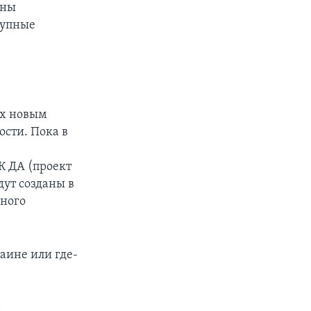
жны
рупные
ых новым
ости. Пока в
К ДА (проект
дут созданы в
йного
аине или где-
д