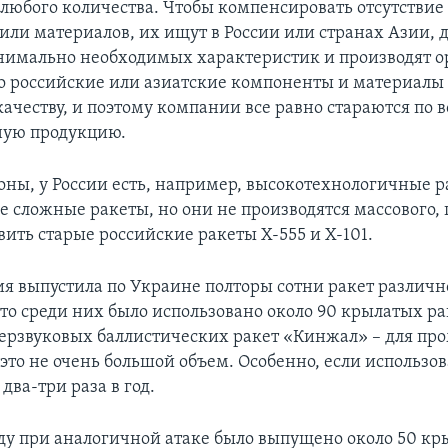
 любого количества. Чтобы компенсировать отсутствие
или материалов, их ищут в России или странах Азии, 
нимально необходимых характеристик и производят о
то российские или азиатские компоненты и материалы
качеству, и поэтому компании все равно стараются по
ную продукцию.
роны, у России есть, например, высокотехнологичные р
ее сложные ракеты, но они не производятся массового,
ить старые российские ракеты Х-555 и Х-101.
ия выпустила по Украине полторы сотни ракет различн
то среди них было использовано около 90 крылатых ра
иперзвуковых баллистических ракет «Кинжал» – для п
это не очень большой объем. Особенно, если использов
два-три раза в год.
ду при аналогичной атаке было выпущено около 50 кр