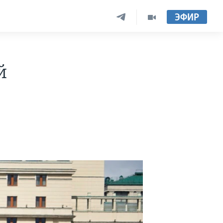
ЭФИР
й