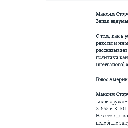
Максим Сторч
Запад задумы
О том, как в
ракеты и ины
рассказывает
политики кана
International 
Голос Америк
Максим Стор
такое оружие
Х-555 и Х-101
Некоторые ко
подобные зак