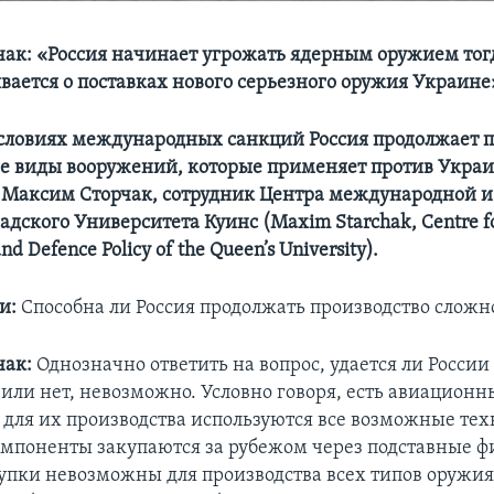
ак: «Россия начинает угрожать ядерным оружием тогд
вается о поставках нового серьезного оружия Украин
 условиях международных санкций Россия продолжает 
е виды вооружений, которые применяет против Укра
 Максим Сторчак, сотрудник Центра международной и
дского Университета Куинс (Maxim Starchak, Centre f
and Defence Policy of the Queen’s University).
и:
Способна ли Россия продолжать производство сложн
чак:
Однозначно ответить на вопрос, удается ли России
 или нет, невозможно. Условно говоря, есть авиацион
, для их производства используются все возможные те
мпоненты закупаются за рубежом через подставные 
упки невозможны для производства всех типов оружия