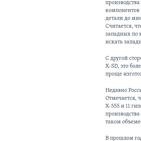
производства
компонентов 
детали до ми
Считается, ч
западных по 
искать запад
С другой сто
Х-SD, это бол
проще изготов
Недавно Росс
Отмечается, ч
Х-555 и 11 г
производства 
таком объеме 
В прошлом го