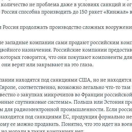
е количество не проблема даже в условиях санкций и 
 Россия способна производить до 150 ракет «Кинжал» в
 Россия продолжать производство сложных вооружени
е западные компании сами продают российским ком
войного назначения. Российские компании предоста
 которых говорится, что они покупают компоненты дл
 они верят или закрывают на это глаза.
пании находятся под санкциями США, но не находятся
вропе, соответственно, возможно легально что-то там
вестно о закупках микрочипов во Франции российско
ные спутниковые системы». Польша или Эстония пр
ы для радиоэлектронной промышленности. Если росс
находится под санкциями ЕС, продукция формально не
ому ее можно продавать. Понятно, что это идет на вое
 но морали в таких компаниях нет.