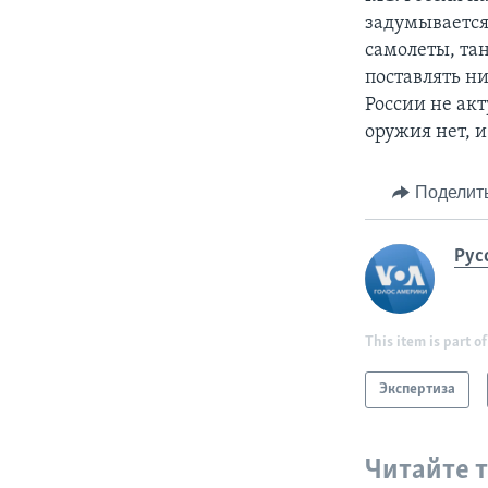
задумывается
самолеты, тан
поставлять н
России не ак
оружия нет, 
Поделит
Рус
This item is part of
Экспертиза
Читайте 