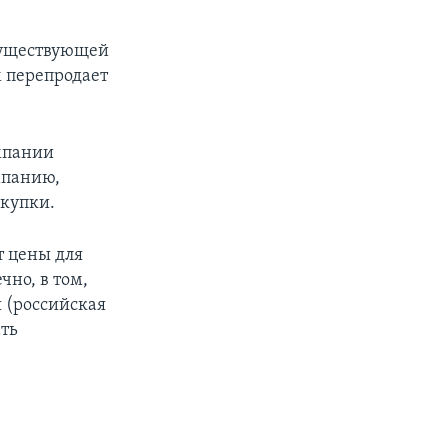
существующей
м перепродает
мпании
мпанию,
акупки.
т цены для
чно, в том,
я (российская
ать