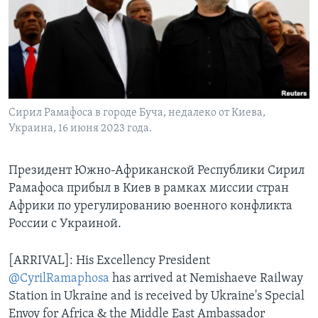
Learning English
СОЦИАЛЬНЫЕ СЕТИ
Сирил Рамафоса в городе Буча, недалеко от Киева,
Украина, 16 июня 2023 года.
Языки
Президент Южно-Африканской Республики Сирил
Рамафоса прибыл в Киев в рамках миссии стран
Африки по урегулированию военного конфликта
России с Украиной.
[ARRIVAL]: His Excellency President
@CyrilRamaphosa
has arrived at Nemishaeve Railway
Station in Ukraine and is received by Ukraine's Special
Envoy for Africa & the Middle East Ambassador