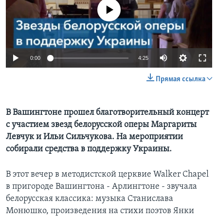
No media source currently available
Learning English
СОЦИАЛЬНЫЕ СЕТИ
0:00
4:25
Прямая ссылка
Языки
В Вашингтоне прошел благотворительный концерт
с участием звезд белорусской оперы Маргариты
Левчук и Ильи Сильчукова. На мероприятии
собирали средства в поддержку Украины.
В этот вечер в методистской церквиe Walker Chapel
в пригороде Вашингтона - Арлингтоне - звучала
белорусская классика: музыка Станислава
Монюшко, произведения на стихи поэтов Янки