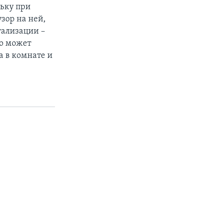
льку при
зор на ней,
уализации –
во может
а в комнате и