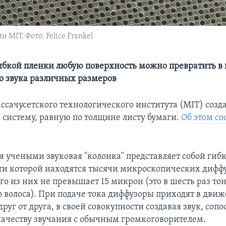
IT. Фото: Felice Frankel
бкой пленки любую поверхность можно превратить в
о звука различных размеров
ссачусетского технологического института (MIT) созд
 систему, равную по толщине листу бумаги.
Об этом со
я учеными звуковая "колонка" представляет собой гиб
ти которой находятся тысячи микроскопических диффу
го из них не превышает 15 микрон (это в шесть раз то
о волоса). При подаче тока диффузоры приходят в дви
руг от друга, в своей совокупности создавая звук, соп
качеству звучания с обычным громкоговорителем.