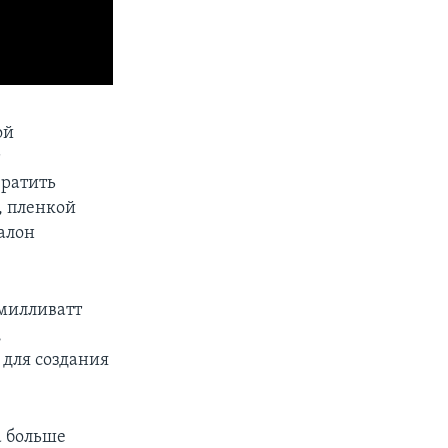
ой
т
вратить
, пленкой
алон
 милливатт
,
 для создания
а больше