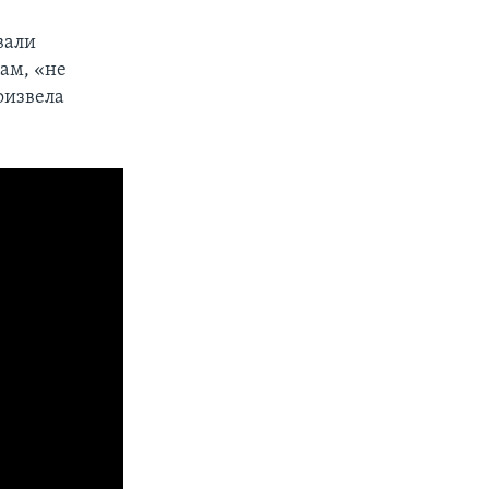
вали
вам, «не
оизвела