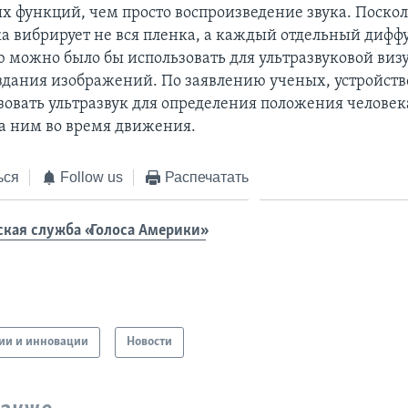
х функций, чем просто воспроизведение звука. Поско
ка вибрирует не вся пленка, а каждый отдельный диффу
ю можно было бы использовать для ультразвуковой виз
создания изображений. По заявлению ученых, устройст
зовать ультразвук для определения положения человек
за ним во время движения.
ься
Follow us
Распечатать
ская служба «Голоса Америки»
гии и инновации
Новости