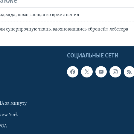
также
одежда, помогающая во время пения
ли суперпрочную ткань, вдохновившись «броней» лобстера
Ы
СОЦИАЛЬНЫЕ СЕТИ
А за минуту
New York
VOA