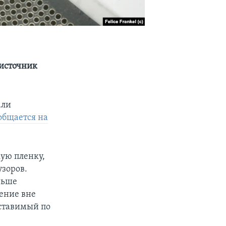
 источник
али
общается на
кую пленку,
зоров.
ньше
жение вне
оставимый по