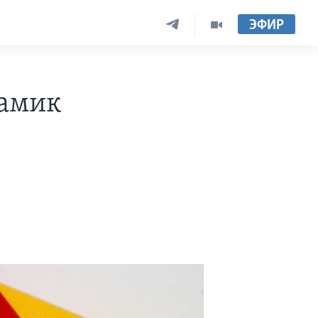
ЭФИР
намик