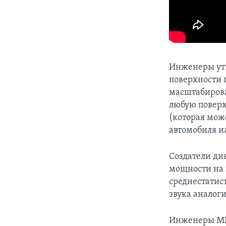
Инженеры утве
поверхности 
масштабирова
любую поверх
(которая мож
автомобиля ил
Создатели ди
мощности на 
среднестатис
звука аналог
Инженеры MIT