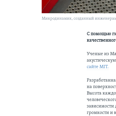
Микродинамик, созданный инженерами M
С помощью ги
качественног
Ученые из Ма
акустическую
сайте MIT.
Разработанна
на поверхнос
Высота каждо
человеческог
зависимости д
громкости и 