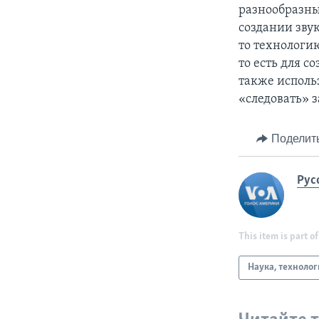
разнообразны
создании зву
то технологи
то есть для 
также исполь
«следовать» 
Поделит
Рус
This item is part of
Наука, техноло