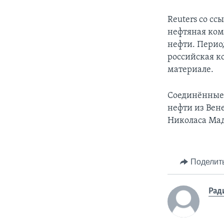
Reuters со с
нефтяная ком
нефти. Период
российская к
материале.
Соединённые
нефти из Вен
Николаса Мад
Поделит
Рад