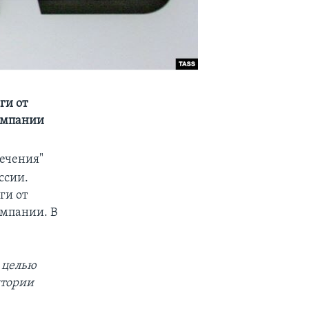
ги от
омпании
ечения"
ссии.
ги от
омпании. В
 целью
итории