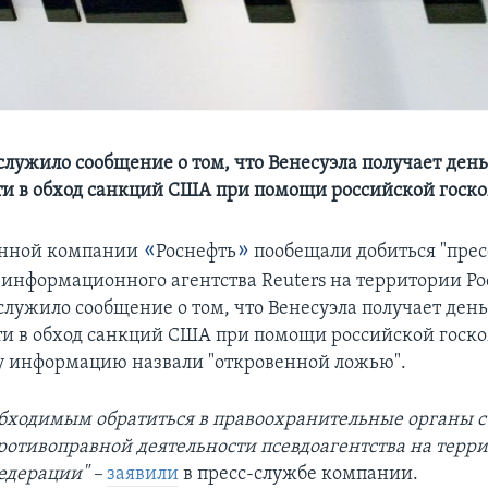
лужило сообщение о том, что Венесуэла получает день
и в обход санкций США при помощи российской госк
«
»
енной компании
Роснефть
пообещали добиться "прес
 информационного агентства Reuters на территории Ро
лужило сообщение о том, что Венесуэла получает день
и в обход санкций США при помощи российской госк
ту информацию назвали "откровенной ложью".
бходимым обратиться в правоохранительные органы с
ротивоправной деятельности псевдоагентства на терр
едерации"
–
заявили
в пресс-службе компании.