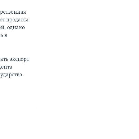
арственная
 от продажи
ей, однако
ь в
ать экспорт
дента
ударства.