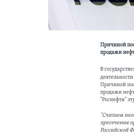
Причиной пос
продажи нефт
В государств
деятельности
Причиной пос
продажи нефт
"Роснефти" э
"Считаем нео
пресечения п
Российской Ф