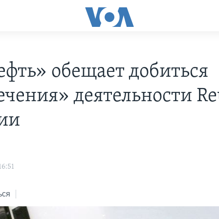
ефть» обещает добиться
ечения» деятельности Re
сии
16:51
ься