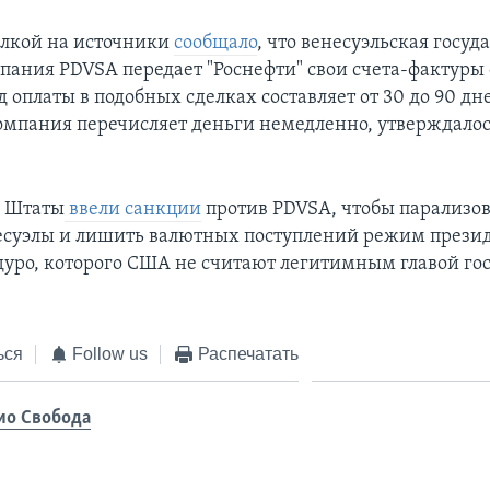
сылкой на источники
сообщало
, что венесуэльская госуд
пания PDVSA передает "Роснефти" свои счета-фактуры
 оплаты в подобных сделках составляет от 30 до 90 дн
омпания перечисляет деньги немедленно, утверждалос
 Штаты
ввели санкции
против PDVSA, чтобы парализов
есуэлы и лишить валютных поступлений режим прези
уро, которого США не считают легитимным главой гос
ься
Follow us
Распечатать
ио Свобода