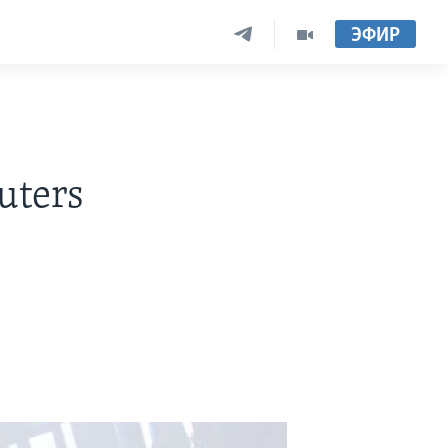
ЭФИР
uters