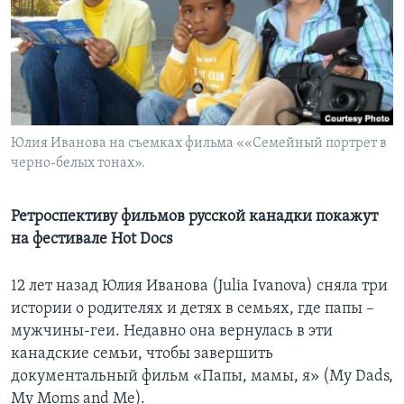
Learning English
СОЦИАЛЬНЫЕ СЕТИ
Юлия Иванова на съемках фильма ««Семейный портрет в
черно-белых тонах».
Языки
Ретроспективу фильмов русской канадки покажут
на фестивале Hot Docs
12 лет назад Юлия Иванова (Julia Ivanova) сняла три
истории о родителях и детях в семьях, где папы –
мужчины-геи. Недавно она вернулась в эти
канадские семьи, чтобы завершить
документальный фильм «Папы, мамы, я» (My Dads,
My Moms and Me).