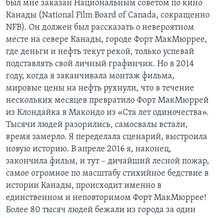
был мне заказан Национальным советом по кино
Канады (National Film Board of Canada, сокращенно
NFB). Он должен был рассказать о невероятном
месте на севере Канады, городе Форт МакМюррее,
где деньги и нефть текут рекой, только успевай
подставлять свой личный графинчик. Но в 2014
году, когда я заканчивала монтаж фильма,
мировые цены на нефть рухнули, что в течение
нескольких месяцев превратило Форт МакМюррей
из Клондайка в Макондо из «Ста лет одиночества».
Тысячи людей разорились, самосвалы встали,
время замерло. Я переделала сценарий, выстроила
новую историю. В апреле 2016 я, наконец,
закончила фильм, и тут – дичайший лесной пожар,
самое огромное по масштабу стихийное бедствие в
истории Канады, происходит именно в
единственном и неповторимом Форт МакМюррее!
Более 80 тысяч людей бежали из города за один