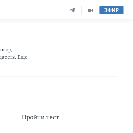
ЭФИР
овор,
дарств. Еще
Пройти тест