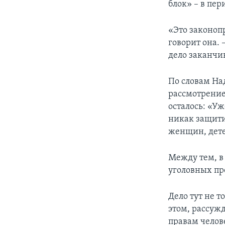
блок» – в пери
«Это законоп
говорит она. 
дело заканчив
По словам На
рассмотрение
осталось: «Уж
никак защити
женщин, детей
Между тем, в
уголовных пр
Дело тут не т
этом, рассужд
правам челов