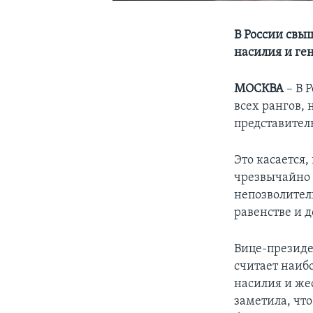
В России свы
насилия и ге
МОСКВА
– В 
всех рангов,
представитель
Это касается,
чрезвычайно 
непозволител
равенстве и 
Вице-президе
считает наиб
насилия и же
заметила, что