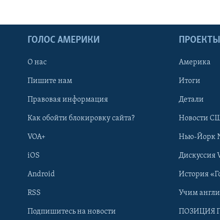
ГОЛОС АМЕРИКИ
ПРОЕКТ
О нас
Америка
Пишите нам
Итоги
Правовая информация
Детали
Как обойти блокировку сайта?
Новости СШ
VOA+
Нью-Йорк 
iOS
Дискуссия 
Android
История «Г
RSS
Учим англ
Learning English
Подпишитесь на новости
ПОЗИЦИЯ 