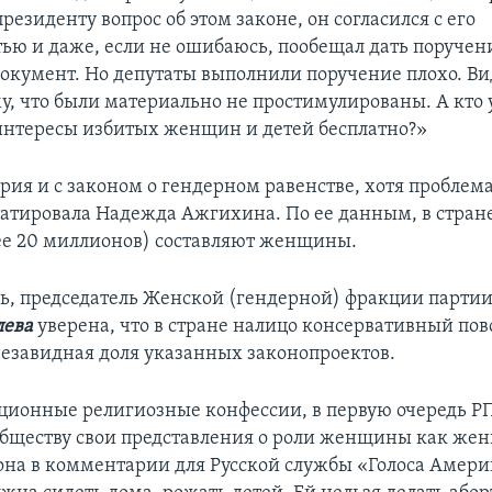
президенту вопрос об этом законе, он согласился с его
ью и даже, если не ошибаюсь, пообещал дать поручен
документ. Но депутаты выполнили поручение плохо. Ви
у, что были материально не простимулированы. А кто у
интересы избитых женщин и детей бесплатно?»
рия и с законом о гендерном равенстве, хотя проблема
статировала Надежда Ажгихина. По ее данным, в стран
лее 20 миллионов) составляют женщины.
дь, председатель Женской (гендерной) фракции парти
лева
уверена, что в стране налицо консервативный пов
незавидная доля указанных законопроектов.
ионные религиозные конфессии, в первую очередь Р
бществу свои представления о роли женщины как жены
она в комментарии для Русской службы «Голоса Амери