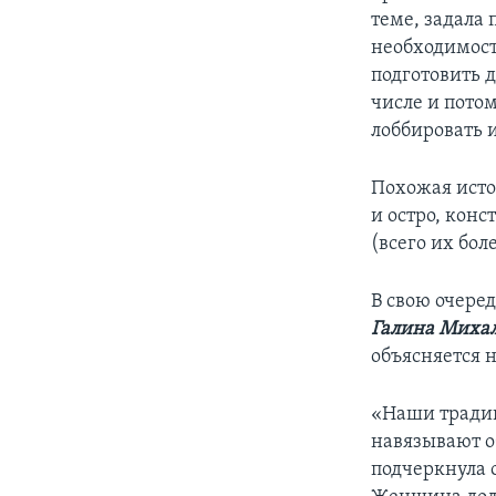
теме, задала 
необходимост
подготовить 
числе и потом
лоббировать 
Похожая исто
и остро, кон
(всего их бо
В свою очере
Галина Миха
объясняется 
«Наши традиц
навязывают о
подчеркнула 