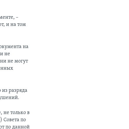
менте, –
т, и на том
окумента на
и не
они не могут
ченных
 из разряда
рушений.
, не только в
) Совета по
рт по данной