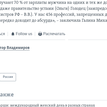
чают 70 % от зарплаты мужчина на одних и тех же д
 даже правительство устами (Ольги) Голодец (зампредс
истров РФ – В.В.). У нас 456 профессий, запрещенных
нередко доходит до абсурда», – заключила Галина Миха
ься
Follow us
Распечатать
тор Владимиров
Россия
также
марши: международный женский день в разных странах