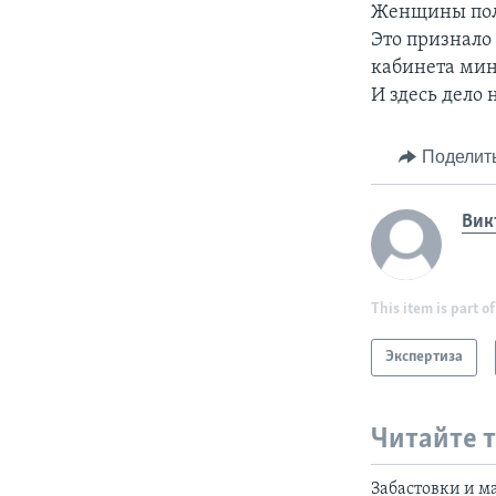
Женщины полу
Это признало
кабинета мин
И здесь дело 
Поделит
Вик
This item is part of
Экспертиза
Читайте 
Забастовки и 