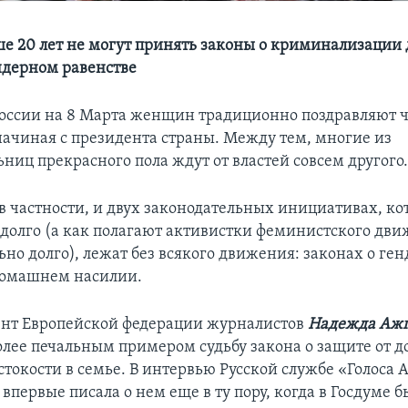
ше 20 лет не могут принять законы о криминализации
ндерном равенстве
России на 8 Марта женщин традиционно поздравляют
 начиная с президента страны. Между тем, многие из
ниц прекрасного пола ждут от властей совсем другого
 в частности, и двух законодательных инициативах, к
долго (а как полагают активистки феминистского дви
ьно долго), лежат без всякого движения: законах о ге
домашнем насилии.
нт Европейской федерации журналистов
Надежда Аж
олее печальным примером судьбу закона о защите от 
стокости в семье. В интервью Русской службе «Голоса
 впервые писала о нем еще в ту пору, когда в Госдуме