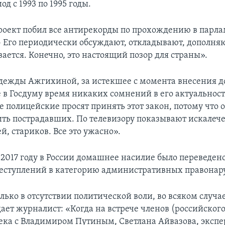
од с 1993 по 1995 годы.
роект побил все антирекорды по прохождению в парла
– Его периодически обсуждают, откладывают, дополняю
ается. Конечно, это настоящий позор для страны».
дежды Ажгихиной, за истекшее с момента внесения д
 в Госдуму время никаких сомнений в его актуальност
е полицейские просят принять этот закон, потому что 
ть пострадавших. По телевизору показывают искале
, стариков. Все это ужасно».
 2017 году в России домашнее насилие было переведено
еступлений в категорию административных правона
олько в отсутствии политической воли, во всяком случае
ает журналист: «Когда на встрече членов (российского
ека с Владимиром Путиным, Светлана Айвазова, экспе