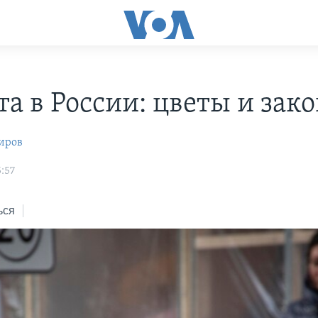
та в России: цветы и зак
иров
:57
ься