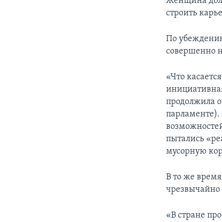
Женщина долж
строить карье
По убеждению
совершенно н
«Что касаетс
инициативная 
продолжила он
парламенте).
возможностей
пытались «реа
мусорную кор
В то же врем
чрезвычайно 
«В стране пр