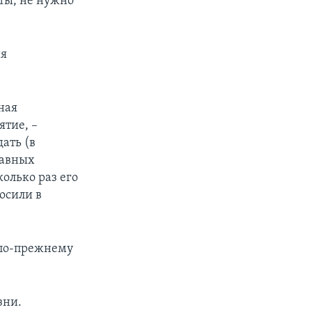
ты, не нужно
ия
ная
ятие, –
дать (в
равных
олько раз его
осили в
 по-прежнему
зни.