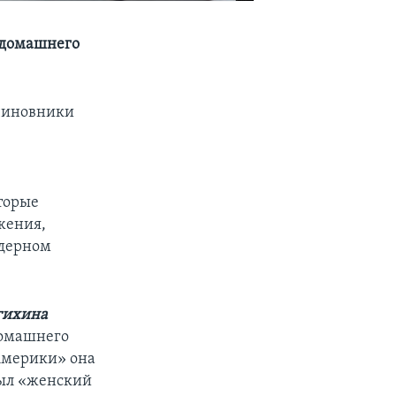
 домашнего
 чиновники
.
оторые
жения,
ндерном
гихина
домашнего
 Америки» она
 был «женский