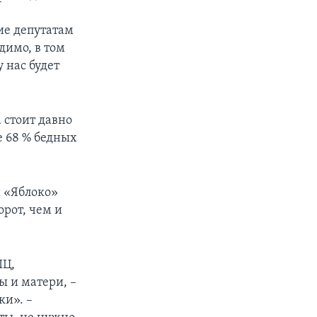
ие депутатам
димо, в том
 нас будет
 стоит давно
е 68 % бедных
и «Яблоко»
орот, чем и
ПЦ,
 и матери, –
ки». –