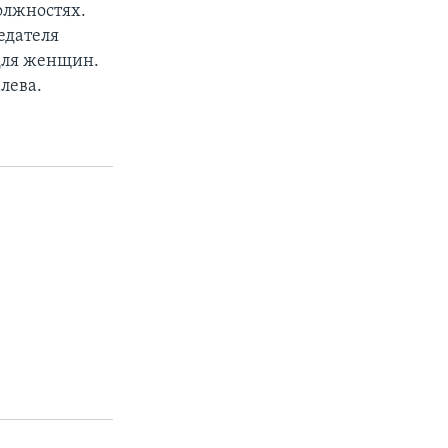
олжностях.
едателя
 для женщин.
лева.