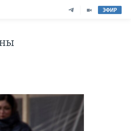
ЭФИР
оны