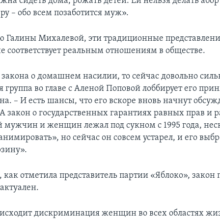
на сидеть дома, рожать детей. Ей нельзя делать абор
ру – обо всем позаботится муж».
 Галины Михалевой, эти традиционные представлен
е соответствует реальным отношениям в обществе.
я закона о домашнем насилии, то сейчас довольно силь
группа во главе с Аленой Поповой лоббирует его прин
а. – И есть шансы, что его вскоре вновь начнут обсуж
 А закон о государственных гарантиях равных прав и 
 мужчин и женщин лежал под сукном с 1995 года, неск
нимировать», но сейчас он совсем устарел, и его выбр
зину».
я, как отметила представитель партии «Яблоко», закон
актуален.
оисходит дискриминация женщин во всех областях жи