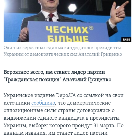
Learning English
СОЦИАЛЬНЫЕ СЕТИ
Один из вероятных единых кандидатов в президенты
Украины от демократических сил Анатолий Гриценко
Языки
Вероятнее всего, им станет лидер партии
"Гражданская позиция" Анатолий Гриценко
Украинское издание Depo.UA со ссылкой на свои
источники
сообщило
, что демократические
оппозиционные силы страны договорились о
выдвижении единого кандидата в президенты
Украины, выборы которого пройдут 31 марта. По
данным издания, им станет лидер партии