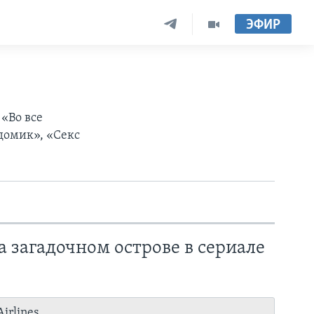
ЭФИР
 «Во все
домик», «Секс
 загадочном острове в сериале
irlines