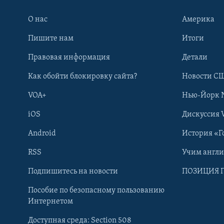
О нас
Америка
Пишите нам
Итоги
Правовая информация
Детали
Как обойти блокировку сайта?
Новости СШ
VOA+
Нью-Йорк 
iOS
Дискуссия 
Android
История «Г
RSS
Учим англ
Learning English
Подпишитесь на новости
ПОЗИЦИЯ 
Пособие по безопасному пользованию
СОЦИАЛЬНЫЕ СЕТИ
Интернетом
Доступная среда: Section 508