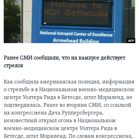
Learning English
СОЦИАЛЬНЫЕ СЕТИ
Языки
Ранее СМИ сообщили, что на кампусе действует
стрелок
Как сообщила американская полиция, информация
о стрельбе в в Национальном военно-медицинском
центре Уолтера Рида в Бетесде, штат Мэриленд, не
подтвердилась. Ранее во вторник СМИ, со ссылкой
на конгрессмена Дача Рупперсбергера,
неизвестный открыл огонь в Национальном
военно-медицинском центре Уолтера Рида в
Бетесде, штат Мэриленд. По словам конгрессмена,