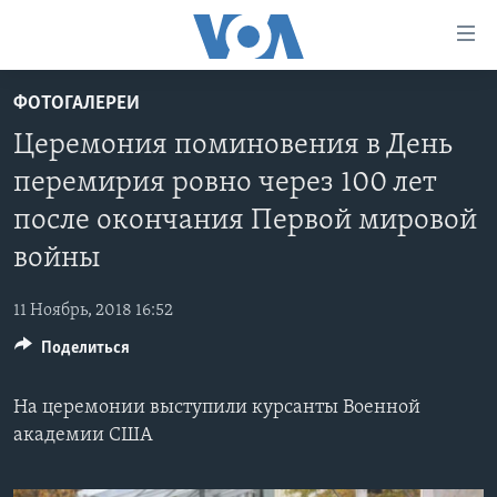
Линки
доступности
Перейти
ФОТОГАЛЕРЕИ
на
ГЛАВНОЕ
Церемония поминовения в День
основной
ПРОГРАММЫ
контент
перемирия ровно через 100 лет
ПРОЕКТЫ
Перейти
АМЕРИКА
после окончания Первой мировой
к
ЭКСПЕРТИЗА
НОВОСТИ ЗА МИНУТУ
УЧИМ АНГЛИЙСКИЙ
основной
войны
ИНТЕРВЬЮ
ИТОГИ
НАША АМЕРИКАНСКАЯ ИСТОРИЯ
навигации
Перейти
11 Ноябрь, 2018 16:52
ФАКТЫ ПРОТИВ ФЕЙКОВ
ПОЧЕМУ ЭТО ВАЖНО?
А КАК В АМЕРИКЕ?
в
Поделиться
ЗА СВОБОДУ ПРЕССЫ
ДИСКУССИЯ VOA
АРТЕФАКТЫ
поиск
УЧИМ АНГЛИЙСКИЙ
ДЕТАЛИ
АМЕРИКАНСКИЕ ГОРОДКИ
На церемонии выступили курсанты Военной
академии США
ВИДЕО
НЬЮ-ЙОРК NEW YORK
ТЕСТЫ
ПОДПИСКА НА НОВОСТИ
АМЕРИКА. БОЛЬШОЕ ПУТЕШЕСТВИЕ