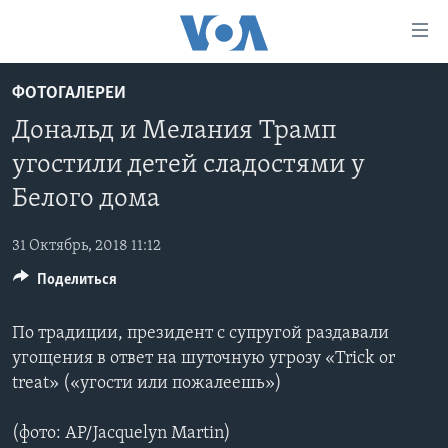
Линки
доступности
Перейти
ФОТОГАЛЕРЕИ
на
ГЛАВНОЕ
Дональд и Мелания Трамп
основной
ПРОГРАММЫ
контент
угостили детей сладостями у
ПРОЕКТЫ
Перейти
АМЕРИКА
Белого дома
к
ЭКСПЕРТИЗА
НОВОСТИ ЗА МИНУТУ
УЧИМ АНГЛИЙСКИЙ
основной
31 Октябрь, 2018 11:12
ИНТЕРВЬЮ
ИТОГИ
НАША АМЕРИКАНСКАЯ ИСТОРИЯ
навигации
Перейти
Поделиться
ФАКТЫ ПРОТИВ ФЕЙКОВ
ПОЧЕМУ ЭТО ВАЖНО?
А КАК В АМЕРИКЕ?
в
ЗА СВОБОДУ ПРЕССЫ
ДИСКУССИЯ VOA
АРТЕФАКТЫ
поиск
По традиции, президент с супругой раздавали
угощения в ответ на шуточную угрозу «Trick or
УЧИМ АНГЛИЙСКИЙ
ДЕТАЛИ
АМЕРИКАНСКИЕ ГОРОДКИ
treat» («угости или пожалеешь»)
ВИДЕО
НЬЮ-ЙОРК NEW YORK
ТЕСТЫ
ПОДПИСКА НА НОВОСТИ
АМЕРИКА. БОЛЬШОЕ ПУТЕШЕСТВИЕ
(фото: AP/Jacquelyn Martin)