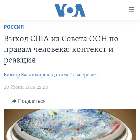
Линки
доступности
Перейти
РОССИЯ
на
ГЛАВНОЕ
Выход США из Совета ООН по
основной
ПРОГРАММЫ
контент
правам человека: контекст и
ПРОЕКТЫ
Перейти
АМЕРИКА
реакция
к
ЭКСПЕРТИЗА
НОВОСТИ ЗА МИНУТУ
УЧИМ АНГЛИЙСКИЙ
основной
Виктор Владимиров
Данила Гальперович
ИНТЕРВЬЮ
ИТОГИ
НАША АМЕРИКАНСКАЯ ИСТОРИЯ
навигации
Перейти
20 Июнь, 2018 22:20
ФАКТЫ ПРОТИВ ФЕЙКОВ
ПОЧЕМУ ЭТО ВАЖНО?
А КАК В АМЕРИКЕ?
в
ЗА СВОБОДУ ПРЕССЫ
Поделиться
ДИСКУССИЯ VOA
АРТЕФАКТЫ
поиск
УЧИМ АНГЛИЙСКИЙ
ДЕТАЛИ
АМЕРИКАНСКИЕ ГОРОДКИ
ВИДЕО
НЬЮ-ЙОРК NEW YORK
ТЕСТЫ
ПОДПИСКА НА НОВОСТИ
АМЕРИКА. БОЛЬШОЕ ПУТЕШЕСТВИЕ