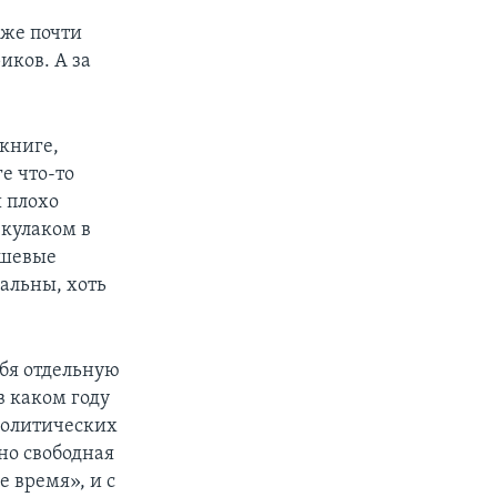
уже почти
иков. А за
 книге,
е что-то
 плохо
 кулаком в
ешевые
альны, хоть
ебя отдельную
в каком году
 политических
но свободная
е время», и с