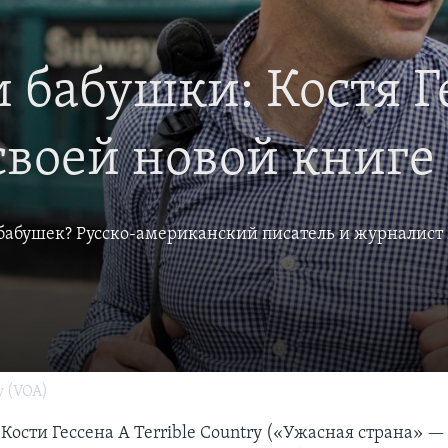
бабушки: Костя Г
своей новой книге
бабушек? Русско-американский писатель и журналист К
v (VOA)
ости Гессена A Terrible Country («Ужасная страна» —