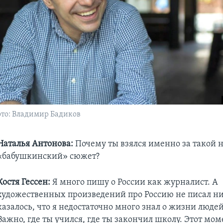
Фото: Владимир Бадиков
Наталья Антонова:
Почему ты взялся именно за такой
«бабушкинский» сюжет?​
Костя Гессен:
Я много пишу о России как журналист. А
художественных произведений про Россию не писал ни
казалось, что я недостаточно много знал о жизни людей
Важно, где ты учился, где ты закончил школу. Этот мом