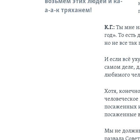
возьмем этих людей и ка-
а-а-к тряханем!
К.Г.:
Ты мне н
год». То есть
но не все так
И если всё ух
самом деле, д
любимого чело
Хотя, конечно
человеческое
посаженных и 
посаженные в
Мы не должны 
развала Совет