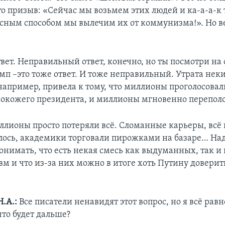
то призыв: «Сейчас мы возьмем этих людей и ка-а-а-к
сным способом мы вылечим их от коммунизма!». Но ве
твет. Неправильный ответ, конечно, но ты посмотри на
мп –это тоже ответ. И тоже неправильный. Утрата нек
например, привела к тому, что миллионы проголосовал
окожего президента, и миллионы мгновенно перепол
иллионы просто потеряли всё. Сломанные карьеры, всё
лось, академики торговали пирожками на базаре… На
онимать, что есть некая смесь как выдуманных, так и
м и что из-за них можно в итоге хоть Путину доверить
Н.А.:
Все писатели ненавидят этот вопрос, но я всё равн
что будет дальше?