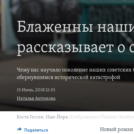
Блаженны наши 
рассказывает о 
Чему нас научило поколение наших советских 
обернувшимся исторической катастрофой
15 Июнь, 2018 21:01
Наталья Антонова
Костя Гессен. Нью-Йорк
Изображение:Vladimir Badiko
Новый роман К
Поделиться