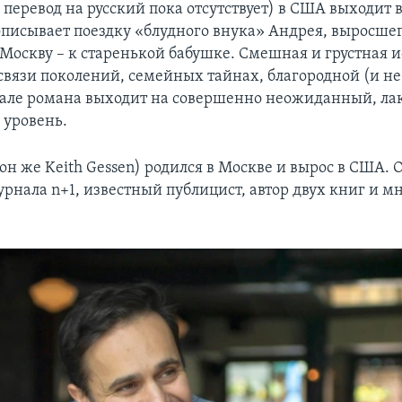
перевод на русский пока отсутствует) в США выходит 
описывает поездку «блудного внука» Андрея, выросшег
Москву – к старенькой бабушке. Смешная и грустная и
связи поколений, семейных тайнах, благородной (и не
але романа выходит на совершенно неожиданный, ла
уровень.
(он же Keith Gessen) родился в Москве и вырос в США. 
рнала n+1, известный публицист, автор двух книг и м