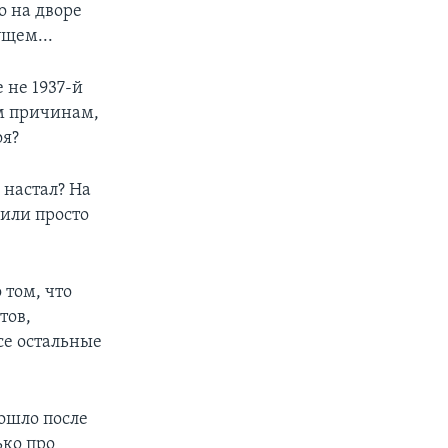
о на дворе
ущем...
 не 1937-й
им причинам,
оя?
ь настал? На
 или просто
 том, что
тов,
се остальные
зошло после
ько про