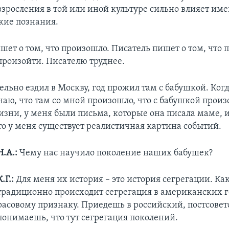
взросления в той или иной культуре сильно влияет им
кие познания.
ет о том, что произошло. Писатель пишет о том, что 
произойти. Писателю труднее.
ельно ездил в Москву, год прожил там с бабушкой. Когд
знаю, что там со мной произошло, что с бабушкой произ
зни, у меня были письма, которые она писала маме, и
то у меня существует реалистичная картина событий.
Н.А.:
Чему нас научило поколение наших бабушек?
К.Г.:
Для меня их история – это история сегрегации. Как
традиционно происходит сегрегация в американских г
расовому признаку. Приедешь в российский, постсовет
понимаешь, что тут сегрегация поколений.