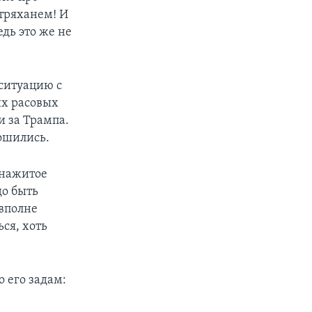
 тряханем! И
дь это же не
 ситуацию с
их расовых
и за Трампа.
ошились.
 нажитое
до быть
 вполне
ся, хоть
о его задам: