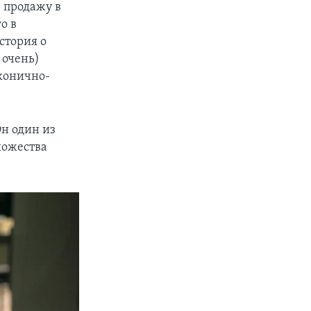
в продажу в
о в
стория о
 очень)
конично-
Он один из
ножества