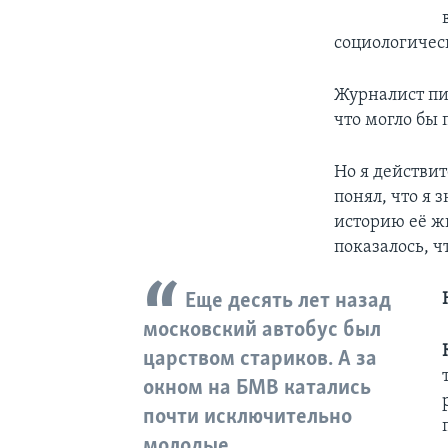
социологичес
Журналист пиш
что могло бы 
Но я действит
понял, что я 
историю её жи
показалось, ч
Еще десять лет назад
московский автобус был
царством стариков. А за
окном на БМВ катались
почти исключительно
молодые