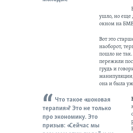
ушло, но еще 
окном на БМВ
Вот это стар
наоборот, тер
пошло не так
пережили пост
грудь и говор
манипуляции,
она и была уж
Что такое «шоковая
терапия»? Это не только
про экономику. Это
призыв: «Сейчас мы