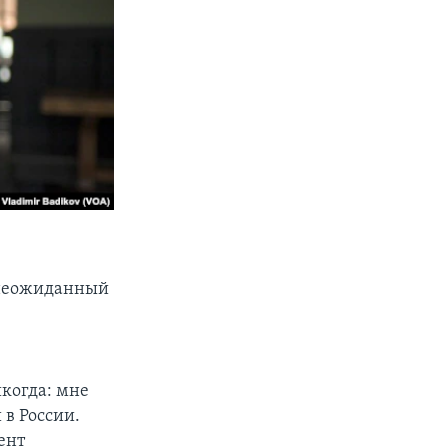
 неожиданный
когда: мне
 в России.
ент