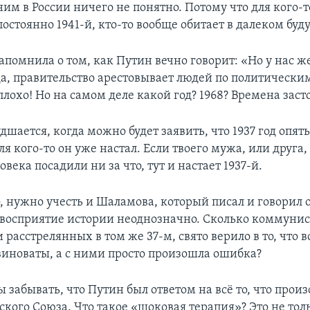
ним в России ничего не понятно. Потому что для кого-т
постоянно 1941-й, кто-то вообще обитает в далеком буд
апомнила о том, как Путин вечно говорит: «Но у нас же
 да, правительство арестовывает людей по политическ
 плохо! Но на самом деле какой год? 1968? Времена заст
удшается, когда можно будет заявить, что 1937 год опят
ля кого-то он уже настал. Если твоего мужа, или друга,
века посадили ни за что, тут и настает 1937-й.
, нужно учесть и Шаламова, который писал и говорил о
 восприятие истории неоднозначно. Сколько коммунис
расстрелянных в том же 37-м, свято верило в то, что в
иноваты, а с ними просто произошла ошибка?
забывать, что Путин был ответом на всё то, что прои
ского Союза. Что такое «шоковая терапия»? Это не тол