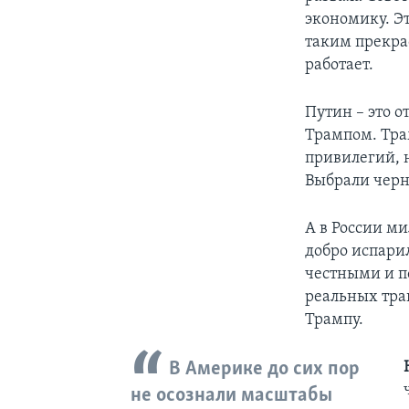
экономику. Э
таким прекра
работает.
Путин – это о
Трампом. Тра
привилегий, 
Выбрали черн
А в России м
добро испари
честными и п
реальных трав
Трампу.
В Америке до сих пор
не осознали масштабы