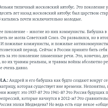
Возьми типичный московский автобус. Это поколение 
десять лет назад московский автобус был царством стар
 катались почти исключительно молодые.
шее поколение – многие из них коммунисты. Бабушка в
петь не могла Советский Союз. Он развалился, но в итог
. И пожилые коммунисты, и пожилые антикоммунисты
советский период. Сейчас в России принято бить себя
ить за это поколение пламенные речи. Это, конечно, д
 но их травмы реальны, и травмы войны абсолютно ре
е очень давно.
Н.А.:
Андрей и его бабушка как будто создают вокруг с
матрицу, которая существует вне времени. Непонятно, 
они живут: это 1937-й? Это 1941-й? Это Россия будущих
репрессий, которые начнутся в 2012-м? Это сравнитель
Россия эпохи Медведева? Но ведь есть еще некое «обще