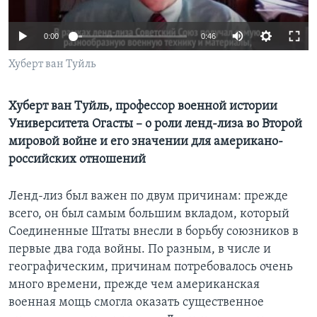
Learning English
0:00
0:46
СОЦИАЛЬНЫЕ СЕТИ
Хуберт ван Туйль
Хуберт ван Туйль, профессор военной истории
Университета Огасты – о роли ленд-лиза во Второй
Языки
мировой войне и его значении для американо-
российских отношений
Ленд-лиз был важен по двум причинам: прежде
всего, он был самым большим вкладом, который
Соединенные Штаты внесли в борьбу союзников в
первые два года войны. По разным, в числе и
географическим, причинам потребовалось очень
много времени, прежде чем американская
военная мощь смогла оказать существенное