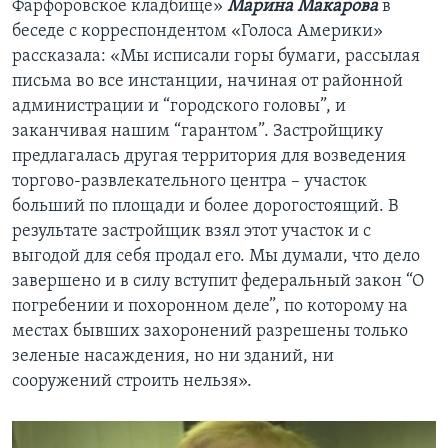
Фарфоровское кладбище»
Марина Макарова
в
беседе с корреспондентом «Голоса Америки»
рассказала: «Мы исписали горы бумаги, рассылая
письма во все инстанции, начиная от районной
администрации и “городского головы”, и
заканчивая нашим “гарантом”. Застройщику
предлагалась другая территория для возведения
торгово-развлекательного центра – участок
больший по площади и более дорогостоящий. В
результате застройщик взял этот участок и с
выгодой для себя продал его. Мы думали, что дело
завершено и в силу вступит федеральный закон “О
погребении и похоронном деле”, по которому на
местах бывших захоронений разрешены только
зеленые насаждения, но ни зданий, ни
сооружений строить нельзя».