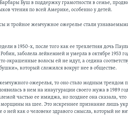
 Барбары Буш в поддержку грамотности в семье, прод
ыков чтения по всей Америке, особенно у детей.
осы и тройное жемчужное ожерелье стали узнаваемы
едели в 1950-х, после того как ее трехлетняя дочь Пау
 Робин, заболела лейкемией и умерла в октябре 1953 го
то окрашенные волосы ей не идут, а седина соответств
бушки», который сложился вокруг нее в обществе.
 жемчужного ожерелья, то оно стало модным трендом по
оявилась в нем на инаугурации своего мужа в 1989 го
лемой частью ее имиджа, но позднее она сказала, что 
 морщины на шее. Это искреннее признание лишь ук
 о ней как о человеке здравого смысла, который не ви