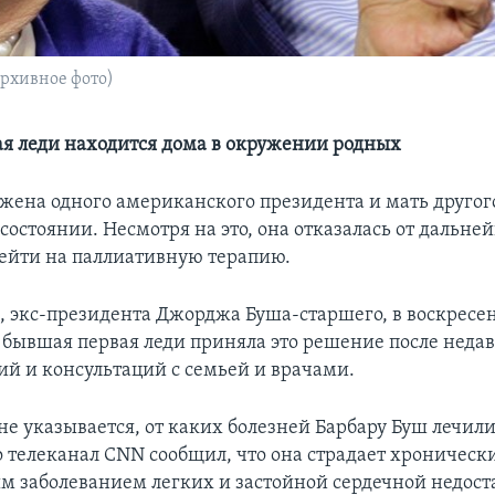
рхивное фото)
я леди находится дома в окружении родных
 жена одного американского президента и мать другого
состоянии. Несмотря на это, она отказалась от дальне
ейти на паллиативную терапию.
, экс-президента Джорджа Буша-старшего, в воскресе
я бывшая первая леди приняла это решение после неда
ий и консультаций с семьей и врачами.
не указывается, от каких болезней Барбару Буш лечили
о телеканал CNN сообщил, что она страдает хроническ
м заболеванием легких и застойной сердечной недост