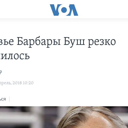
вье Барбары Буш резко
илось
р
рель, 2018 10:20
ься