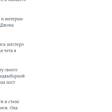
, и матерью
А Джона
ись шестеро
я чета в
ту своего
предвыборной
на пост
и и стала
ием. Она