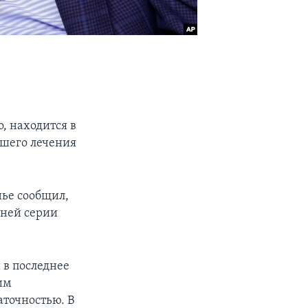
, находится в
йшего лечения
нье сообщил,
вней серии
 в последнее
им
аточностью. В