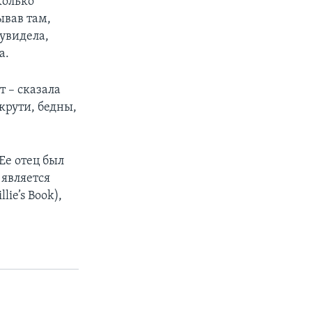
колько
ывав там,
увидела,
а.
т – сказала
крути, бедны,
Ее отец был
 является
ie’s Book),