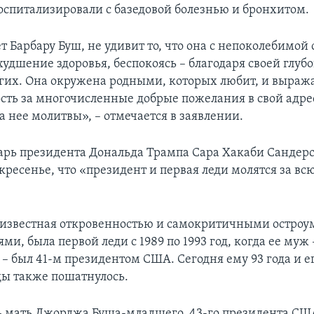
оспитализировали с базедовой болезнью и бронхитом.
ет Барбару Буш, не удивит то, что она с непоколебимой
удшение здоровья, беспокоясь – благодаря своей глубо
других. Она окружена родными, которых любит, и выраж
сть за многочисленные добрые пожелания в свой адрес
 нее молитвы», – отмечается в заявлении.
арь президента Дональда Трампа Сара Хакаби Сандер
кресенье, что «президент и первая леди молятся за вс
 известная откровенностью и самокритичными остро
и, была первой леди с 1989 по 1993 год, когда ее му
– был 41-м президентом США. Сегодня ему 93 года и ег
ды также пошатнулось.
– мать Джорджа Буша-младшего, 43-го президента СШ