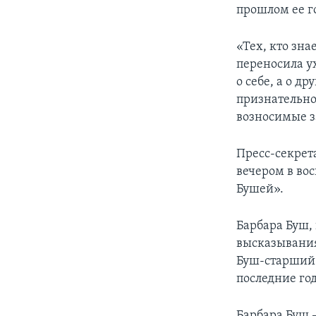
прошлом ее г
«Тех, кто зна
переносила ух
о себе, а о 
признательно
возносимые за
Пресс-секрет
вечером в вос
Бушей».
Барбара Буш,
высказываниям
Буш-старший 
последние го
Барбара Буш 