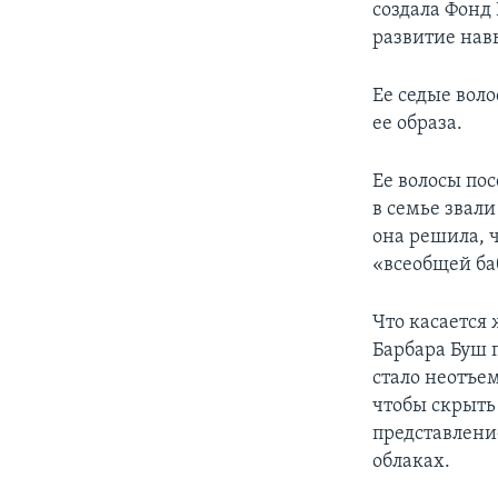
создала Фонд
развитие нав
Ее седые вол
ее образа.
Ее волосы пос
в семье звали
она решила, ч
«всеобщей ба
Что касается
Барбара Буш п
стало неотъем
чтобы скрыть
представление
облаках.