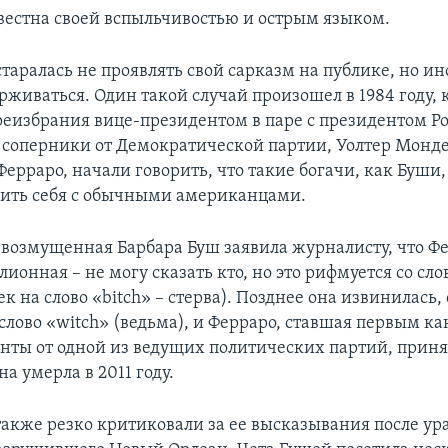
вестна своей вспыльчивостью и острым языком.
таралась не проявлять свой сарказм на публике, но ин
рживаться. Один такой случай произошел в 1984 году, 
реизбрания вице-президентом в паре с президентом Р
 соперники от Демократической партии, Уолтер Монд
рраро, начали говорить, что такие богачи, как Буши,
сить себя с обычными американцами.
о возмущенная Барбара Буш заявила журналисту, что Фе
онная – не могу сказать кто, но это рифмуется со сло
ек на слово «bitch» – стерва). Позднее она извинилась,
слово «witch» (ведьма), и Ферраро, ставшая первым к
нты от одной из ведущих политических партий, приня
а умерла в 2011 году.
также резко критиковали за ее высказывания после ур