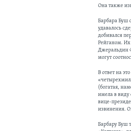
Она также из
Барбара Буш с
удавалось сде
добивался пе
Рейганом. Их
Джеральдин Фе
могут соотно
В ответ на эт
«четырехмилли
(богатая, нам
имела в виду 
вице-президе
извинения. Он
Барбару Буш 