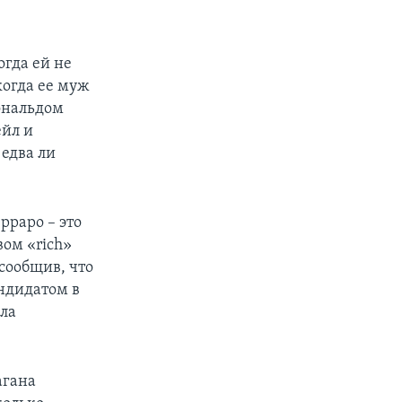
огда ей не
когда ее муж
ональдом
ейл и
 едва ли
рраро – это
вом «rich»
 сообщив, что
андидатом в
ла
агана