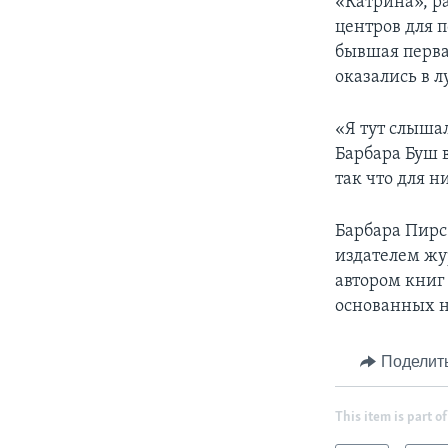
«Катрина», р
центров для 
бывшая перва
оказались в л
«Я тут слышал
Барбара Буш в
так что для н
Барбара Пирс 
издателем жур
автором книг 
основанных н
Поделит
This item is part of