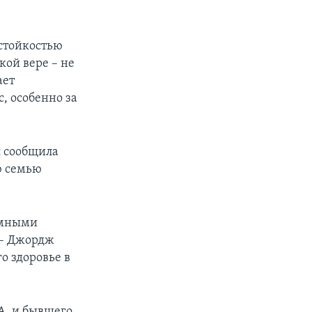
 стойкостью
кой вере – не
ает
, особенно за
с сообщила
ю семью
умными
ж – Джордж
о здоровье в
А, и бывшего