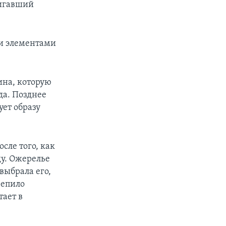
вигавший
ми элементами
лина, которую
да. Позднее
ует образу
сле того, как
ду. Ожерелье
выбрала его,
репило
тает в