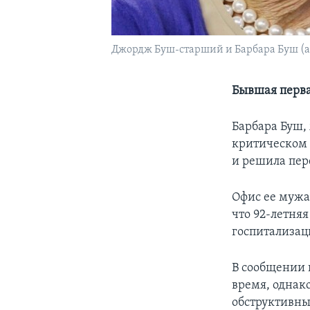
Джордж Буш-старший и Барбара Буш (а
Бывшая перва
Барбара Буш,
критическом 
и решила пер
Офис ее мужа
что 92-летня
госпитализац
В сообщении 
время, однак
обструктивны