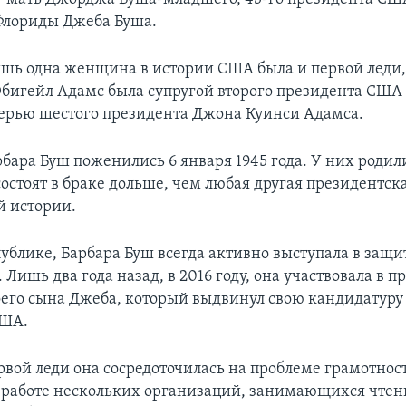
Флориды Джеба Буша.
ишь одна женщина в истории США была и первой леди
Эбигейл Адамс была супругой второго президента СШ
ерью шестого президента Джона Куинси Адамса.
бара Буш поженились 6 января 1945 года. У них родил
состоят в браке дольше, чем любая другая президентска
 истории.
ублике, Барбара Буш всегда активно выступала в защи
 Лишь два года назад, в 2016 году, она участвовала в 
его сына Джеба, который выдвинул свою кандидатуру 
США.
рвой леди она сосредоточилась на проблеме грамотност
в работе нескольких организаций, занимающихся чтен