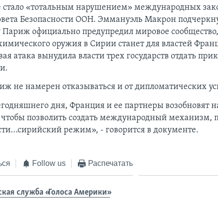
е стало «тотальным нарушением» международных зак
вета Безопасности ООН. Эммануэль Макрон подчеркнул
 Париж официально предупредил мировое сообщество,
имического оружия в Сирии станет для властей Фран
вая атака вынудила власти трех государств отдать прик
и.
иж не намерен отказываться и от дипломатических ус
егодняшнего дня, Франция и ее партнеры возобновят н
, чтобы позволить создать международный механизм, 
ти...сирийский режим», - говорится в документе.
ься
Follow us
Распечатать
ская служба «Голоса Америки»