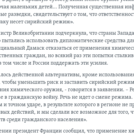
ючая маленьких детей... Полученная существенная ин
е разведки, свидетельствует о том, что ответственнос
аку несет сирийский режим».
стр Великобритании подчеркнула, что страны Запад
 пытались использовать дипломатические средства для
ициальный Дамаск отказаться от применения химичес
бственных граждан, но всякий раз эти попытки сталкив
 том числе и России поддержать эти усилия.
талось действенной альтернативы, кроме использовани
о, чтобы уменьшить риск и заставить сирийский режим
ния химического оружия, - говорится в заявлении. – Ре
е в гражданскую войну. Речь не идет о смене режима. 
и точном ударе, в результате которого в регионе не 
вых действий, и мы сделали все возможное для того, 
тв среди гражданского населения».
лении президент Франции сообщил, что применение х