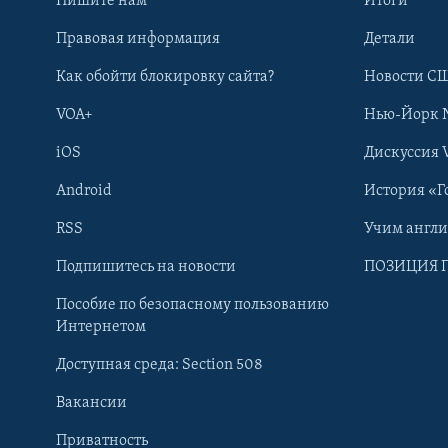
Пишите нам
Итоги
Правовая информация
Детали
Как обойти блокировку сайта?
Новости СШ
VOA+
Нью-Йорк 
iOS
Дискуссия 
Android
История «Г
RSS
Учим англ
Learning English
Подпишитесь на новости
ПОЗИЦИЯ 
Пособие по безопасному пользованию
СОЦИАЛЬНЫЕ СЕТИ
Интернетом
Доступная среда: Section 508
Вакансии
Приватность