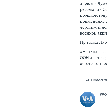
апреля в Дум
резолюций Со
прошлом году
применение х
чертой», и но
военной акци
При этом Пар
«Начиная с с
ООН для того
ответственнос
Поделит
Рус