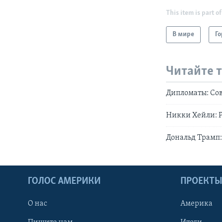
This item is part of
В мире
Го
Читайте 
Дипломаты: Сов
Никки Хейли: Р
Дональд Трамп
ГОЛОС АМЕРИКИ
ПРОЕКТ
О нас
Америка