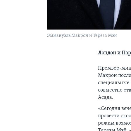
Эммануэль Макрон и Тереза Мэй
Лондон и Пар
Премьер-мин
Макрон после
специальные 
совместно от
Асада.
«Сегодня веч
провести ско
режим возмож
Терезы Мэй. –