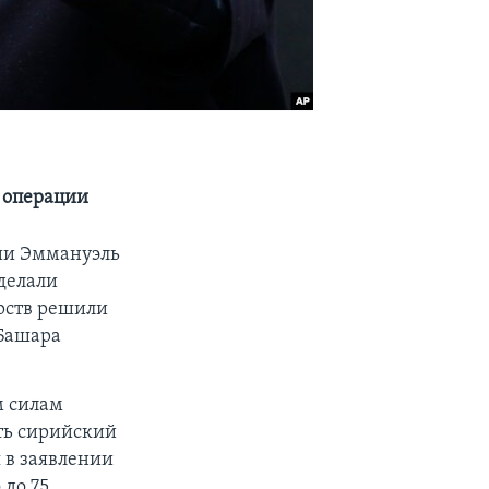
 операции
ии Эммануэль
делали
арств решили
 Башара
м силам
ть сирийский
 в заявлении
 до 75