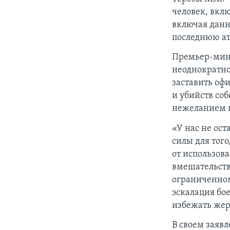
человек, вкл
включая данны
последнюю ат
Премьер-мини
неоднократно
заставить оф
и убийств со
нежеланием в
«У нас не ос
силы для тог
от использова
вмешательств
ограниченном 
эскалация бое
избежать жер
В своем заяв