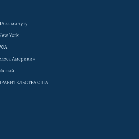
А за минуту
New York
VOA
олоса Америки»
ийский
ПРАВИТЕЛЬСТВА США