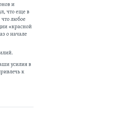
онов и
, что еще в
 что любое
ции «красной
аз о начале
илий.
аши усилия в
привлечь к