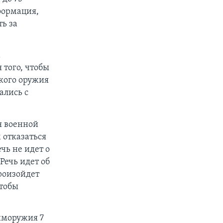
формация,
ть за
а
 того, чтобы
кого оружия
ались с
я военной
 отказаться
чь не идет о
Речь идет об
произойдет
чтобы
иморужия 7