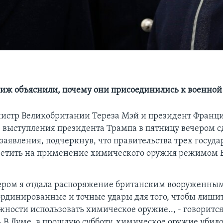
иж объяснили, почему они присоединились к военной
истр Великобритании Тереза Мэй и президент Франц
 выступления президента Трампа в пятницу вечером с
заявления, подчеркнув, что правительства трех госуд
ветить на применение химического оружия режимом
ером я отдала распоряжение британским вооруженны
ординированные и точные удары для того, чтобы лиши
ности использовать химическое оружие.., - говорится
 В Думе, в прошлую субботу, химическое оружие убило