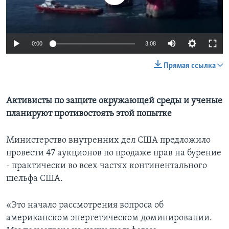
Learning English
0:00
3:08
СОЦИАЛЬНЫЕ СЕТИ
Прямая ссылка
Языки
Активисты по защите окружающей среды и ученые
планируют противостоять этой попытке
Министерство внутренних дел США предложило
провести 47 аукционов по продаже прав на бурение
- практически во всех частях континентального
шельфа США.
«Это начало рассмотрения вопроса об
американском энергетическом доминировании.