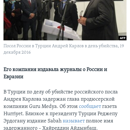
Learning English
СОЦИАЛЬНЫЕ СЕТИ
Посол России в Турции Андрей Карлов в день убийства, 19
декабря 2016
Языки
Его компания издавала журналы о России и
Евразии
В Турции по делу об убийстве российского посла
Андрея Карлова задержан глава продюсерской
компании Guru Medya. Об этом
сообщает
газета
Hurriyet. Близкое к президенту Турции Реджепу
Эрдогану издание Sabah
называет
полное имя
задержанного – Хайреддин Айдынбаш.