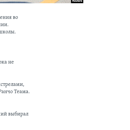
нения во
нии.
 школы.
ока не
ыстрелами,
Ранчо Теама.
ший выбирал