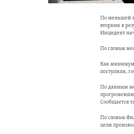
По меньшей м
вторник в ре
Инцидент нач
По словам ме
Как минимум,
поступили, г
По данным ме
прогремевшим
Сообщается та
По словам Фи
цели произво