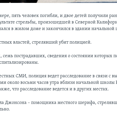
ере, пять человек погибли, и двое детей получили ра
зультате стрельбы, произошедшей в Северной Калифор
ался в жилом доме и закончился в здании начальной
стных властей, стрелявший убит полицией.
 семь пострадавших, сведения о состоянии которых п
оспитализированы.
стных СМИ, полиция ведет расследование в связи с в
и около восьми часов утра вблизи начальной школы 
кже, что расследование ведется и в других местах.
ла Джонсона – помощника местного шерифа, стреляв
льно.