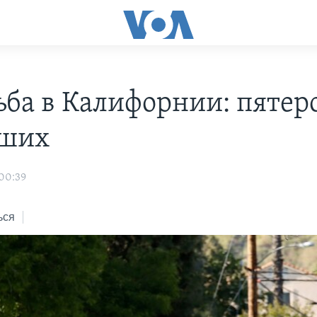
ьба в Калифорнии: пятер
бших
 00:39
ься