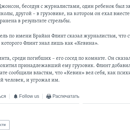
Джонсон, беседуя с журналистами, один ребенок был з
колы, другой – в грузовике, на котором он ехал вмест
ранена в результате стрельбы.
ль по имени Брайан Флинт сказал журналистам, что
, которого Флинт знал лишь как «Кевина».
нта, среди погибших – его сосед по комнате. Он сказал
охитил принадлежавший ему грузовик. Флинт добавил,
ате сообщили властям, что «Кевин» вел себя, как пси
 человек, и угрожал им.
ься
Follow us
Распечатать
сти