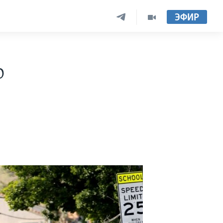
ЭФИР
о