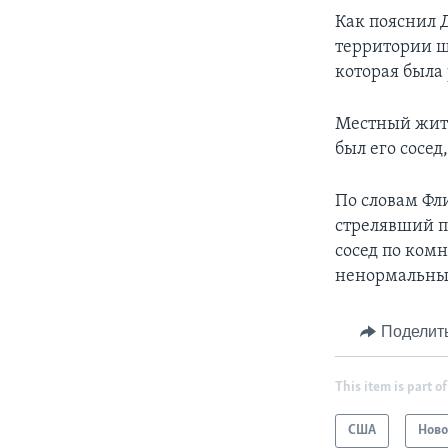
Как пояснил 
территории ш
которая была 
Местный жите
был его сосед
По словам Фли
стрелявший п
сосед по комн
ненормальный
Поделит
This item is part of
США
Ново