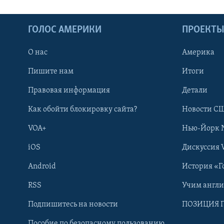
ГОЛОС АМЕРИКИ
ПРОЕКТ
О нас
Америка
Пишите нам
Итоги
Правовая информация
Детали
Как обойти блокировку сайта?
Новости СШ
VOA+
Нью-Йорк 
iOS
Дискуссия 
Android
История «Г
RSS
Учим англ
Learning English
Подпишитесь на новости
ПОЗИЦИЯ 
Пособие по безопасному пользованию