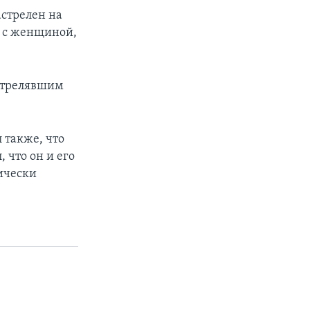
астрелен на
е с женщиной,
 стрелявшим
 также, что
 что он и его
хически