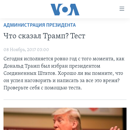
Линки
доступности
Перейти
АДМИНИСТРАЦИЯ ПРЕЗИДЕНТА
на
ГЛАВНОЕ
Что сказал Трамп? Тест
основной
ПРОГРАММЫ
контент
08 Ноябрь, 2017 03:00
ПРОЕКТЫ
Перейти
АМЕРИКА
Сегодня исполняется ровно год с того момента, как
к
ЭКСПЕРТИЗА
НОВОСТИ ЗА МИНУТУ
УЧИМ АНГЛИЙСКИЙ
Дональд Трамп был избран президентом
основной
ИНТЕРВЬЮ
ИТОГИ
НАША АМЕРИКАНСКАЯ ИСТОРИЯ
Соединенных Штатов. Хорошо ли вы помните, что
навигации
он успел наговорить и написать за все это время?
Перейти
ФАКТЫ ПРОТИВ ФЕЙКОВ
ПОЧЕМУ ЭТО ВАЖНО?
А КАК В АМЕРИКЕ?
Проверьте себя с помощью теста.
в
ЗА СВОБОДУ ПРЕССЫ
ДИСКУССИЯ VOA
АРТЕФАКТЫ
поиск
УЧИМ АНГЛИЙСКИЙ
ДЕТАЛИ
АМЕРИКАНСКИЕ ГОРОДКИ
ВИДЕО
НЬЮ-ЙОРК NEW YORK
ТЕСТЫ
ПОДПИСКА НА НОВОСТИ
АМЕРИКА. БОЛЬШОЕ ПУТЕШЕСТВИЕ