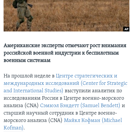
Learning English
СОЦИАЛЬНЫЕ СЕТИ
Американские эксперты отмечают рост внимания
российской военной индустрии к беспилотным
Языки
военным системам
На прошлой неделе в
Центре стратегических и
международных исследований (Center for Strategic
and International Studies)
выступили аналитик по
исследованиям России в Центре военно-морского
анализа (CNA)
Сэмюэл Бэндетт (Samuel Bendett)
и
старший научный сотрудник в Центре военно-
морского анализа (CNA)
Майкл Кофман (Michael
Kofman)
.