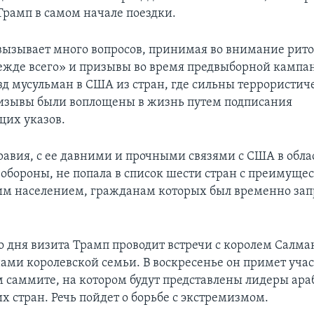
Трамп в самом начале поездки.
вызывает много вопросов, принимая во внимание рит
жде всего» и призывы во время предвыборной кампа
езд мусульман в США из стран, где сильны террористич
изывы были воплощены в жизнь путем подписания
щих указов.
равия, с ее давними и прочными связями с США в обла
 обороны, не попала в список шести стран с преимуще
м населением, гражданам которых был временно зап
го дня визита Трамп проводит встречи с королем Салма
ами королевской семьи. В воскресенье он примет учас
 саммите, на котором будут представлены лидеры ара
х стран. Речь пойдет о борьбе с экстремизмом.