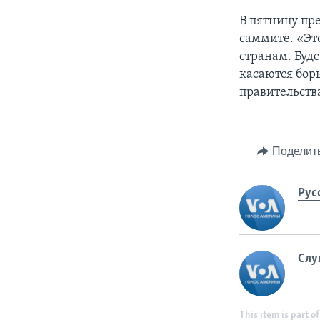
В пятницу пр
саммите. «Эт
странам. Буд
касаются бор
правительств
Поделит
Рус
Слу
This item is part of