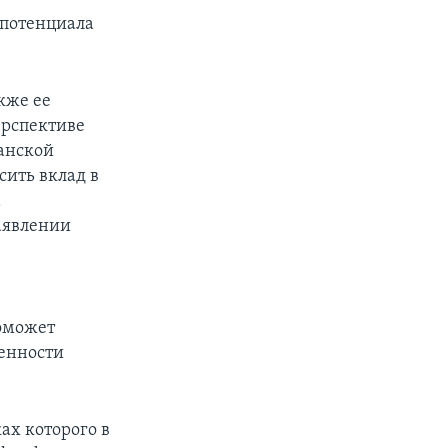
 потенциала
кже ее
ерспективе
ранской
сить вклад в
а
аявлении
е
оможет
ленности
ах которого в