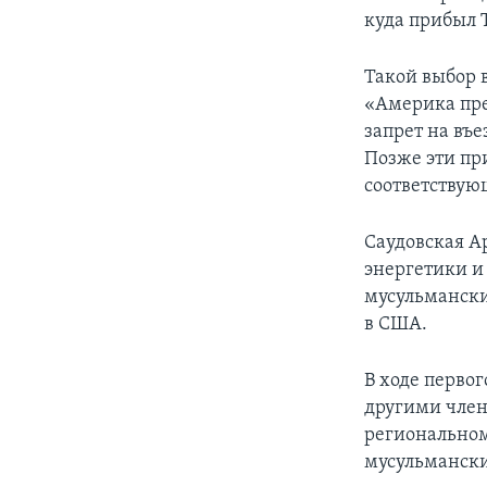
куда прибыл 
Такой выбор 
«Америка пре
запрет на въ
Позже эти пр
соответствую
Саудовская А
энергетики и
мусульмански
в США.
В ходе перво
другими член
региональном
мусульмански