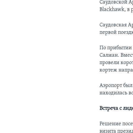
Саудовской Ар
Blackhawk, в 
Саудовская Ар
первой поезд
По прибытии 
Салман. Вмест
провели коро
кортеж направ
Аэропорт был
находилась в
Встреча с ли
Решение посе
визита презид