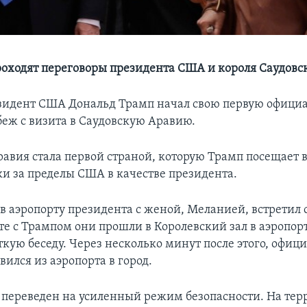
роходят переговоры президента США и короля Саудовс
езидент США Дональд Трамп начал свою первую офици
беж с визита в Саудовскую Аравию.
авия стала первой страной, которую Трамп посещает в
ки за пределы США в качестве президента.
в аэропорту президента с женой, Меланией, встретил 
е с Трампом они прошли в Королевский зал в аэропорт
ткую беседу. Через несколько минут после этого, офи
ился из аэропорта в город.
 переведен на усиленный режим безопасности. На те