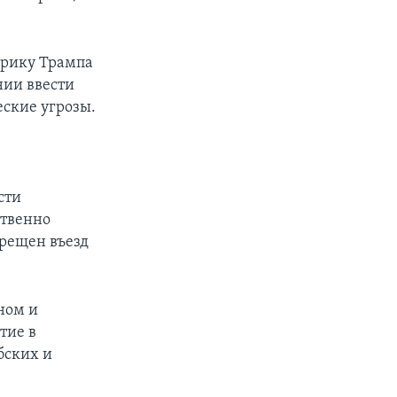
орику Трампа
нии ввести
еские угрозы.
сти
ственно
рещен въезд
ном и
тие в
бских и