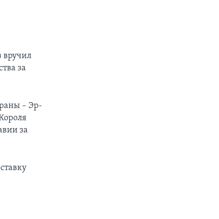
з вручил
тва за
раны – Эр-
Короля
авии за
оставку