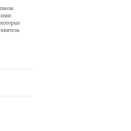
 таком
скими
 которые
тавитель