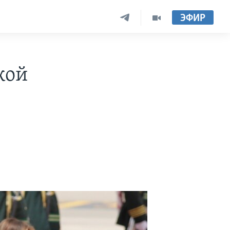
ЭФИР
кой