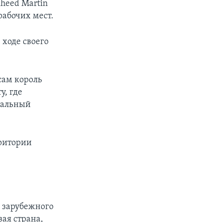
kheed Martin
рабочих мест.
 ходе своего
сам король
у, где
циальный
рритории
 зарубежного
вая страна,