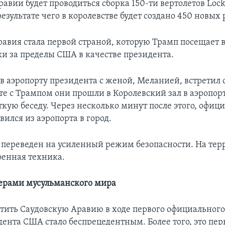
авии будет проводиться сборка 150-ти вертолетов Loc
результате чего в королевстве будет создано 450 новых 
авия стала первой страной, которую Трамп посещает в
ки за пределы США в качестве президента.
в аэропорту президента с женой, Меланией, встретил 
е с Трампом они прошли в Королевский зал в аэропорт
ткую беседу. Через несколько минут после этого, офи
ился из аэропорта в город.
 переведен на усиленный режим безопасности. На те
оенная техника.
дерами мусульманского мира
тить Саудовскую Аравию в ходе первого официального
ента США стало беспрецедентным. Более того, это пер