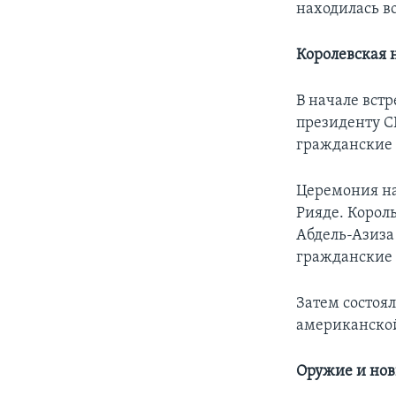
находилась в
Королевская 
В начале вст
президенту С
гражданские 
Церемония на
Рияде. Корол
Абдель-Азиза
гражданские 
Затем состоя
американской
Оружие и нов