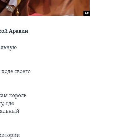
кой Аравии
альную
 ходе своего
сам король
у, где
циальный
рритории