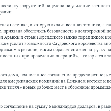
а поставку вооружений нацелена на усиление военного
равии.
ная поставка, в которую входит военная техника, а та
, призвана обеспечить безопасность в долгосрочной п
ой Аравии и стран Персидского залива перед лицом и
акже усилит возможности Саудовского королевства вно
роризмом в регионе, таким образом снижая нагрузку н
 военных при проведении операций», – говорится в з
лого дома, подписанное соглашение предоставит новы
для американских компаний на Ближнем востоке и п
ятки тысяч» новых рабочих мест в оборонной промыш
ло соглашение на сумму 6 миллиардов долларов, в рамк