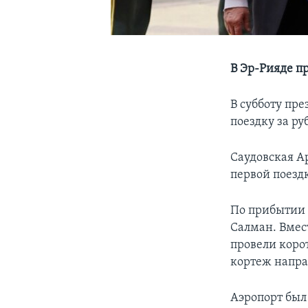
В Эр-Рияде п
В субботу пр
поездку за ру
Саудовская Ар
первой поезд
По прибытии 
Салман. Вмест
провели коро
кортеж направ
Аэропорт был