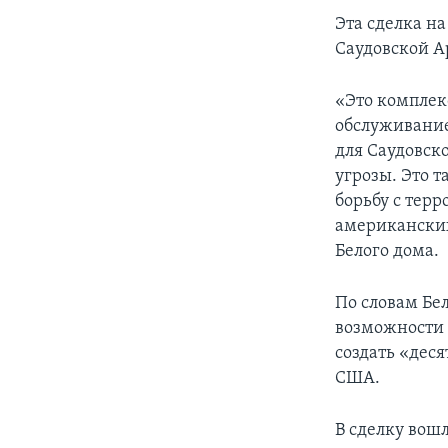
Эта сделка н
Саудовской А
«Это комплекс
обслуживание
для Саудовск
угрозы. Это т
борьбу с тер
американских
Белого дома.
По словам Бе
возможности 
создать «дес
США.
В сделку вош