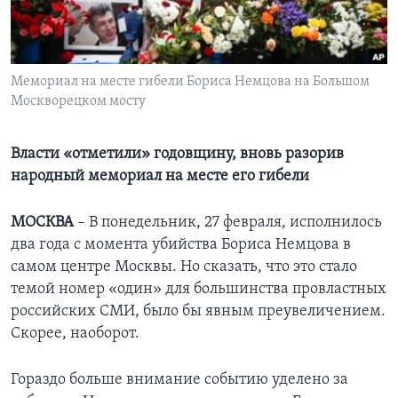
Learning English
СОЦИАЛЬНЫЕ СЕТИ
Мемориал на месте гибели Бориса Немцова на Большом
Москворецком мосту
Власти «отметили» годовщину, вновь разорив
Языки
народный мемориал на месте его гибели
МОСКВА
– В понедельник, 27 февраля, исполнилось
два года с момента убийства Бориса Немцова в
самом центре Москвы. Но сказать, что это стало
темой номер «один» для большинства провластных
российских СМИ, было бы явным преувеличением.
Скорее, наоборот.
Гораздо больше внимание событию уделено за