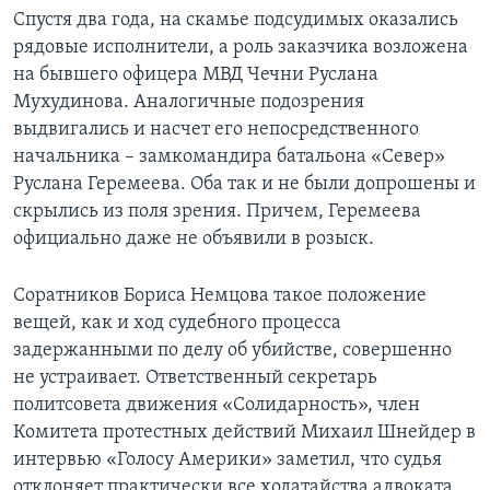
Спустя два года, на скамье подсудимых оказались
рядовые исполнители, а роль заказчика возложена
на бывшего офицера МВД Чечни Руслана
Мухудинова. Аналогичные подозрения
выдвигались и насчет его непосредственного
начальника – замкомандира батальона «Север»
Руслана Геремеева. Оба так и не были допрошены и
скрылись из поля зрения. Причем, Геремеева
официально даже не объявили в розыск.
Соратников Бориса Немцова такое положение
вещей, как и ход судебного процесса
задержанными по делу об убийстве, совершенно
не устраивает. Ответственный секретарь
политсовета движения «Солидарность», член
Комитета протестных действий Михаил Шнейдер в
интервью «Голосу Америки» заметил, что судья
отклоняет практически все ходатайства адвоката