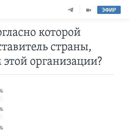
ЭФИР
огласно которой
ставитель страны,
этой организации?
 %
 %
 %