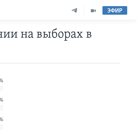
ЭФИР
нии на выборах в
 %
 %
 %