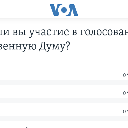
и вы участие в голосова
твенную Думу?
0
0
0