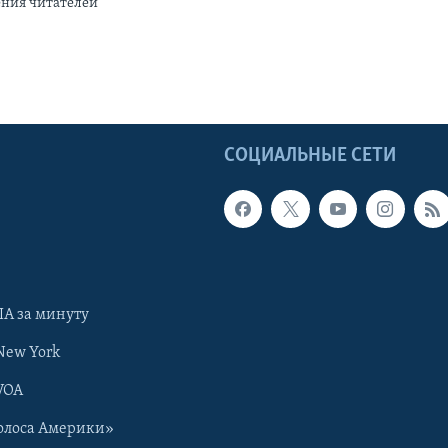
ения читателей
Ы
СОЦИАЛЬНЫЕ СЕТИ
А за минуту
New York
VOA
олоса Америки»