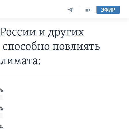
ЭФИР
России и других
 способно повлиять
лимата:
 %
 %
 %