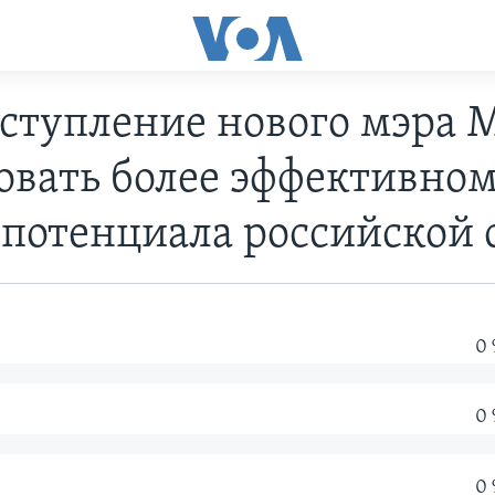
вступление нового мэра 
овать более эффективно
потенциала российской 
0
0
0