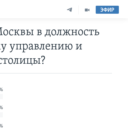
ЭФИР
Москвы в должность
му управлению и
столицы?
 %
 %
 %