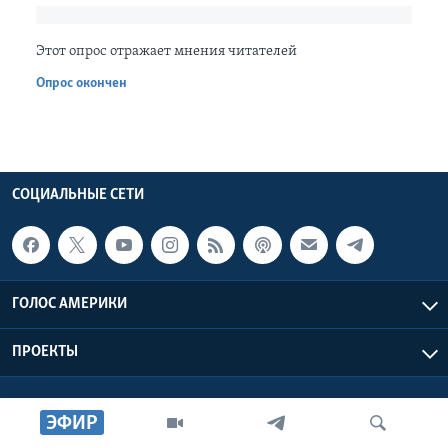
Learning English
Этот опрос отражает мнения читателей
Опрос окончен
СОЦИАЛЬНЫЕ СЕТИ
Языки
СОЦИАЛЬНЫЕ СЕТИ
ГОЛОС АМЕРИКИ
ПРОЕКТЫ
ЭФИР