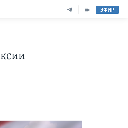
ЭФИР
ексии