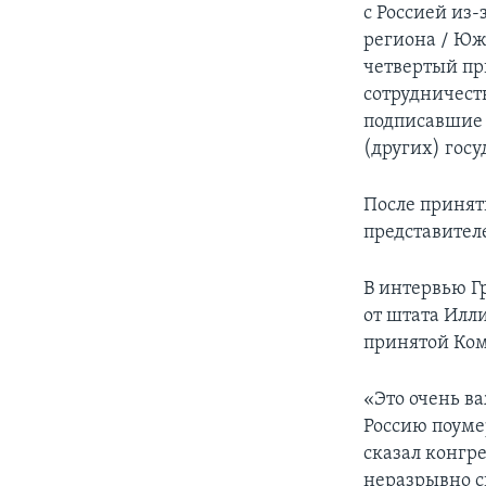
с Россией из
региона / Юж
четвертый пр
сотрудничеств
подписавшие 
(других) госу
После принят
представител
В интервью Г
от штата Илл
принятой Ком
«Это очень ва
Россию поуме
сказал конгр
неразрывно с