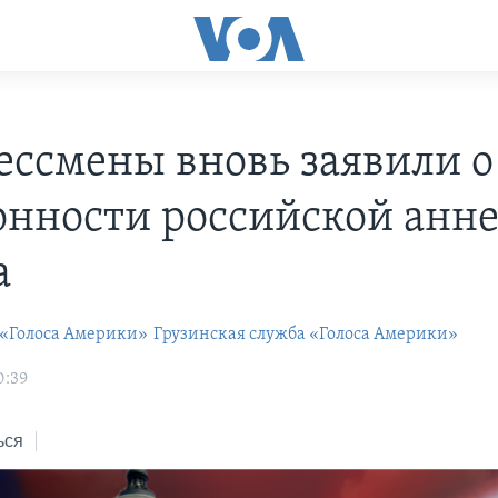
ессмены вновь заявили о
онности российской анн
а
 «Голоса Америки»
Грузинская служба «Голоса Америки»
0:39
ься