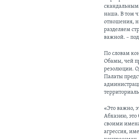
скандальным, 
наша. В том 
отношения, н
разделяем ст
важной. – по
По словам ко
Обамы, чей п
резолюции. О
Палаты предс
администраци
территориаль
«Это важно, 
Абхазию, это
своими именам
агрессия, име