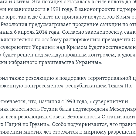
ии и Литвы. Эта позиция оставалась в силе вплоть до 
и независимости в 1991 году. В законопроекте подчерк
де юре, так и де факто не признают полуостров Крым 
 Резолюция предусматривает продление санкций по о
нных 6 апреля 2014 года. Согласно законопроекту, сан
сключительно по особому распоряжению президента 
 «суверенитет Украины над Крымом будет восстановлен,
а будет решен под международным контролем, к удов
ки избранного правительства Украины».
рил также резолюцию в поддержку территориальной ц
ложенную конгрессменом-республиканцем Тедом По.
тмечается, что, начиная с 1993 года, «суверенитет и
ная целостность Грузии была подтверждена Междуна
во всех резолюциях Совета Безопасности Организации
 Наций по Грузии». Особо подчеркивается, что правит
отяжении многих лет стремится к мирному разрешен