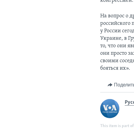
конгрессмен.
На вопрос о 
российского 
у России сего
Украине, в Гр
то, что они я
они просто з
своими сосед
бояться их».
Поделит
Рус
This item is part of