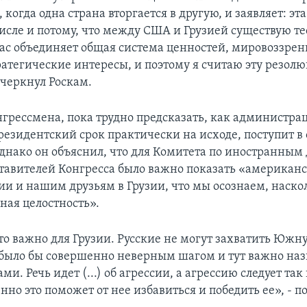
когда одна страна вторгается в другую, и заявляет: эт
числе и потому, что между США и Грузией существую т
ас объединяет общая система ценностей, мировоззрен
ратегические интересы, и поэтому я считаю эту резол
дчеркнул Роскам.
нгрессмена, пока трудно предсказать, как администра
резидентский срок практически на исходе, поступит 
днако он объяснил, что для Комитета по иностранным
тавителей Конгресса было важно показать «американс
и и нашим друзьям в Грузии, что мы осознаем, наско
ная целостность».
это важно для Грузии. Русские не могут захватить Юж
 было бы совершенно неверным шагом и тут важно на
и. Речь идет (...) об агрессии, а агрессию следует так
нно это поможет от нее избавиться и победить ее», - 