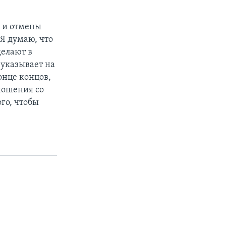
и и отмены
Я думаю, что
делают в
 указывает на
онце концов,
ношения со
го, чтобы