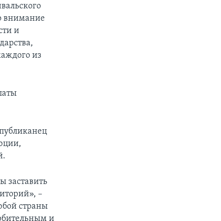
нвальского
во внимание
сти и
ударства,
каждого из
латы
спубликанец
юции,
й.
бы заставить
иторий», –
юбой страны
орбительным и