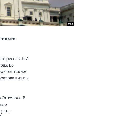
стности
Конгресса США
ерах по
орится также
бразованиях и
 Энгелом. В
да о
тран –