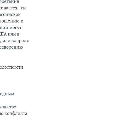
обретения
ивается, что
российской
тношению к
кции могут
США или в
 или вопрос о
летворению
елостности
родным
ельство
ию конфликта