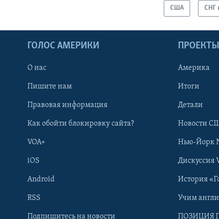
США
СНГ 
ГОЛОС АМЕРИКИ
ПРОЕКТ
О нас
Америка
Пишите нам
Итоги
Правовая информация
Детали
Как обойти блокировку сайта?
Новости СШ
VOA+
Нью-Йорк 
iOS
Дискуссия 
Android
История «Г
RSS
Учим англ
Learning English
Подпишитесь на новости
ПОЗИЦИЯ 