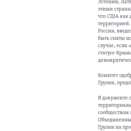
Эстонии, Латв
этими странам
что США как 
территорией.
России, введе
быть сняты и
случае, если
статусе Крым
демократичес
Комитет одоб
Грузии, пред
В документе о
территориаль
сообществом 
Объединенных
Грузии на пр