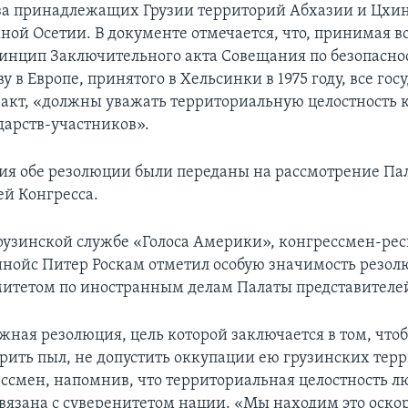
-за принадлежащих Грузии территорий Абхазии и Цхи
ной Осетии. В документе отмечается, что, принимая 
инцип Заключительного акта Совещания по безопасно
у в Европе, принятого в Хельсинки в 1975 году, все гос
акт, «должны уважать территориальную целостность 
дарств-участников».
ия обе резолюции были переданы на рассмотрение Па
ей Конгресса.
рузинской службе «Голоса Америки», конгрессмен-ре
инойс Питер Роскам отметил особую значимость резол
итетом по иностранным делам Палаты представителе
жная резолюция, цель которой заключается в том, что
рить пыл, не допустить оккупации ею грузинских терр
ессмен, напомнив, что территориальная целостность л
вязана с суверенитетом нации. «Мы находим это оск