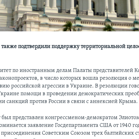
 также подтвердили поддержку территориальной цело
митет по иностранным делам Палаты представителей 
законопроектов, в число которых вошла резолюция о м
вию российской агрессии в Украине. В резолюции гов
Украине помощи в проведении демократических прео
ии санкций против России в связи с аннексией Крыма.
 был представлен конгрессменом-демократом Элиотом
оминается заявление Госдепартамента США от 1940 го
присоединения Советским Союзом трех балтийских с