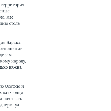
а территория –
есные
ие, мы
юцию столь
ция Барака
в отношении
 делам
кому народу,
лько важна
ную Осетию и
зывать вещи
 и называть –
подчеркнул