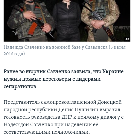
Learning English
СОЦИАЛЬНЫЕ СЕТИ
Надежда Савченко на военной базе у Славянска (5 июня
2016 года)
Языки
Ранее во вторник Савченко заявила, что Украине
нужны прямые переговоры с лидерами
сепаратистов
Представитель самопровозглашенной Донецкой
народной республики Денис Пушилин выразил
готовность руководства ДНР к прямому диалогу с
Надеждой Савченко при наделении её
соответствующими полномочиями.