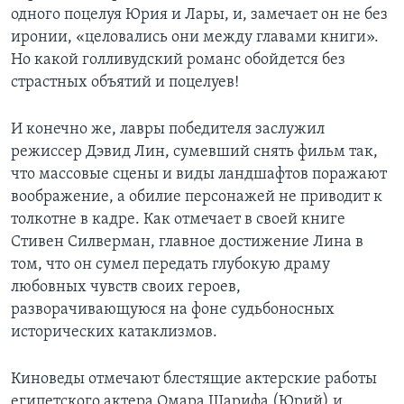
одного поцелуя Юрия и Лары, и, замечает он не без
иронии, «целовались они между главами книги».
Но какой голливудский романс обойдется без
страстных объятий и поцелуев!
И конечно же, лавры победителя заслужил
режиссер Дэвид Лин, сумевший снять фильм так,
что массовые сцены и виды ландшафтов поражают
воображение, а обилие персонажей не приводит к
толкотне в кадре. Как отмечает в своей книге
Стивен Силверман, главное достижение Лина в
том, что он сумел передать глубокую драму
любовных чувств своих героев,
разворачивающуюся на фоне судьбоносных
исторических катаклизмов.
Киноведы отмечают блестящие актерские работы
египетского актера Омара Шарифа (Юрий) и