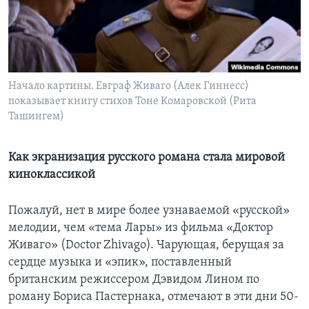
Learning English
СОЦИАЛЬНЫЕ СЕТИ
Начало картины. Евграф Живаго (Алек Гиннесс)
показывает книгу стихов Тоне Комаровской (Рита
Ташингем)
Языки
Как экранизация русского романа стала мировой
киноклассикой
Пожалуй, нет в мире более узнаваемой «русской»
мелодии, чем «тема Лары» из фильма «Доктор
Живаго» (Doctor Zhivago). Чарующая, берущая за
сердце музыка и «эпик», поставленный
британским режиссером Дэвидом Лином по
роману Бориса Пастернака, отмечают в эти дни 50-