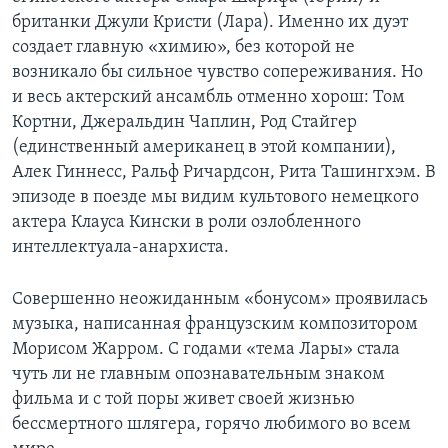
британки Джули Кристи (Лара). Именно их дуэт
создает главную «химию», без которой не
возникало бы сильное чувство сопереживания. Но
и весь актерский ансамбль отменно хорош: Том
Кортни, Джеральдин Чаплин, Род Стайгер
(единственный американец в этой компании),
Алек Гиннесс, Ральф Ричардсон, Рита Ташингхэм. В
эпизоде в поезде мы видим культового немецкого
актера Клауса Кински в роли озлобленного
интеллектуала-анархиста.
Совершенно неожиданным «бонусом» проявилась
музыка, написанная французским композитором
Морисом Жарром. С годами «тема Лары» стала
чуть ли не главным опознавательным знаком
фильма и с той поры живет своей жизнью
бессмертного шлягера, горячо любимого во всем