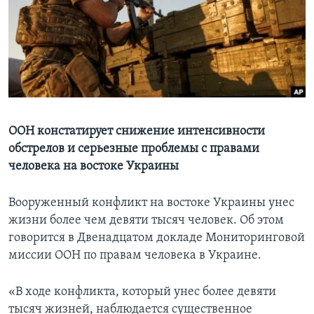
Learning English
СОЦИАЛЬНЫЕ СЕТИ
Языки
ООН констатирует снижение интенсивности
обстрелов и серьезные проблемы с правами
человека на востоке Украины
Вооруженный конфликт на востоке Украины унес
жизни более чем девяти тысяч человек. Об этом
говорится в Двенадцатом докладе Мониторинговой
миссии ООН по правам человека в Украине.
«В ходе конфликта, который унес более девяти
тысяч жизней, наблюдается существенное