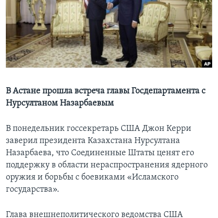
Learning English
СОЦИАЛЬНЫЕ СЕТИ
Языки
В Астане прошла встреча главы Госдепартамента с
Нурсултаном Назарбаевым
В понедельник госсекретарь США Джон Керри
заверил президента Казахстана Нурсултана
Назарбаева, что Соединенные Штаты ценят его
поддержку в области нераспространения ядерного
оружия и борьбы с боевиками «Исламского
государства».
Глава внешнеполитического ведомства США