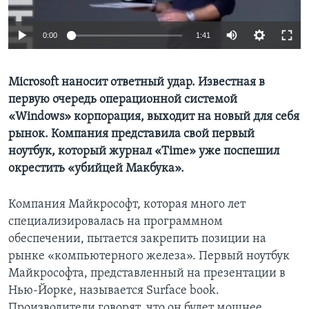
Learning English
0:00
1:41
СОЦИАЛЬНЫЕ СЕТИ
Microsoft наносит ответный удар. Известная в
первую очередь операционной системой
«Windows» корпорация, выходит на новый для себя
Языки
рынок. Компания представила свой первый
ноутбук, который журнал «Time» уже поспешил
окрестить «убийцей Макбука».
Компания Майкрософт, которая много лет
специализировалась на программном
обеспечении, пытается закрепить позиции на
рынке «компьютерного железа». Первый ноутбук
Майкрософта, представленный на презентации в
Нью-Йорке, называется Surface book.
Производители говорят, что он будет мощнее