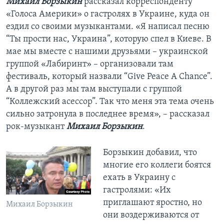
Михаил Борзыкин
рассказал корреспонденту
«Голоса Америки» о гастролях в Украине, куда он
ездил со своими музыкантами. «Я написал песню
“Ты прости нас, Украина”, которую спел в Киеве. В
мае мы вместе с нашими друзьями – украинской
группой «Лабиринт» – организовали там
фестиваль, который назвали “Give Peace A Chance”.
А в другой раз мы там выступали с группой
“Коллежский асессор”. Так что меня эта тема очень
сильно затронула в последнее время», – рассказал
рок-музыкант
Михаил Борзыкин
.
Борзыкин добавил, что
многие его коллеги боятся
ехать в Украину с
гастролями: «Их
приглашают яростно, но
Михаил Борзыкин
они воздерживаются от