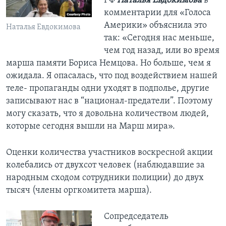
РФ
Наталья Евдокимова
в
комментарии для «Голоса
Америки» объяснила это
Наталья Евдокимова
так: «Сегодня нас меньше,
чем год назад, или во время
марша памяти Бориса Немцова. Но больше, чем я
ожидала. Я опасалась, что под воздействием нашей
теле- пропаганды одни уходят в подполье, другие
записывают нас в “национал-предатели”. Поэтому
могу сказать, что я довольна количеством людей,
которые сегодня вышли на Марш мира».
Оценки количества участников воскресной акции
колебались от двухсот человек (наблюдавшие за
народным сходом сотрудники полиции) до двух
тысяч (члены оргкомитета марша).
Сопредседатель