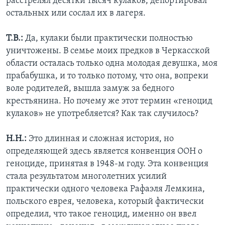
расстрелял десятки тысяч кулаков, депортировал
остальных или сослал их в лагеря.
Т.В.:
Да, кулаки были практически полностью
уничтожены. В семье моих предков в Черкасской
области осталась только одна молодая девушка, моя
прабабушка, и то только потому, что она, вопреки
воле родителей, вышла замуж за бедного
крестьянина. Но почему же этот термин «геноцид
кулаков» не употребляется? Как так случилось?
Н.Н.:
Это длинная и сложная история, но
определяющей здесь является конвенция ООН о
геноциде, принятая в 1948-м году. Эта конвенция
стала результатом многолетних усилий
практически одного человека Рафаэля Лемкина,
польского еврея, человека, который фактически
определил, что такое геноцид, именно он ввел