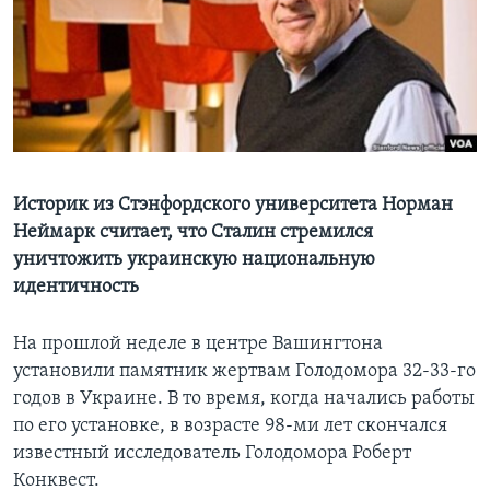
Learning English
СОЦИАЛЬНЫЕ СЕТИ
Языки
Историк из Стэнфордского университета Норман
Неймарк считает, что Сталин стремился
уничтожить украинскую национальную
идентичность
На прошлой неделе в центре Вашингтона
установили памятник жертвам Голодомора 32-33-го
годов в Украине. В то время, когда начались работы
по его установке, в возрасте 98-ми лет скончался
известный исследователь Голодомора Роберт
Конквест.