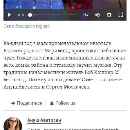
Learning English
0:00
2:57
СОЦИАЛЬНЫЕ СЕТИ
Огни большого города
Каждый год в малопримечательном квартале
Балтимора, штат Мэриленд, происходит небольшое
Языки
чудо. Рождественская иллюминация зажигается на
всех домах района и отовсюду звучит музыка. Эту
традицию начал местный житель Боб Хошиер 25
лет назад. Почему он это делает? Ответ – в сюжете
Ануш Аветисян и Сергея Москалева.
Поделиться
Follow us
Ануш Аветисян